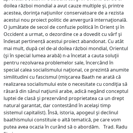
doilea război mondial a avut cauze multiple şi, printre
acestea, dorinţa naţiunilor conservatoare de a rezista
acestui nou proiect politic de anvergură internaţională.
O jumătate de secol de confuzie politică în Orient şi în
Occident a urmat, o dezordine ce a dovedit cu vârf şi
îndesat pertinență acestui proiect abandonat. Cu atât
mai mult, după cel de-al doilea război mondial, Orientul
(şi în special lumea arabă) n-a încetat a cauta soluţii
pentru rezolvarea problemelor sale, încercând în
special calea socialismului naţional, ce prezintă anumite
similitudini cu fascismul (mişcarea Baath ne arată că
realizarea socialismului este o necesitate cu condiţia să
răsară din sânul naţiunii arabe, adică negând conceptul
luptei de clasă şi prezervând proprietatea ca un drept
natural garantat, dar contestând în acelaşi timp
sistemul capitalist). Însă, istoria, apogeul şi declinul
baathismului constituie o altă tematică, pe care vom
putea avea ocazia în curând să o abordăm. Trad. Radu