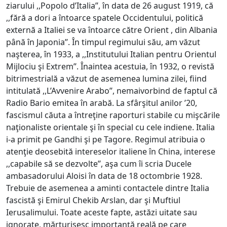
ziarului ,,Popolo d’Italia’’, în data de 26 august 1919, că
,,fără a dori a întoarce spatele Occidentului, politică
externă a Italiei se va întoarce către Orient , din Albania
până în Japonia’’. În timpul regimului său, am văzut
naşterea, în 1933, a ,,Institutului Italian pentru Orientul
Mijlociu şi Extrem’’. Înaintea acestuia, în 1932, o revistă
bitrimestrială a văzut de asemenea lumina zilei, fiind
intitulată ,,L’Avvenire Arabo’’, nemaivorbind de faptul că
Radio Bario emitea în arabă. La sfârşitul anilor ’20,
fascismul căuta a întreţine raporturi stabile cu mişcările
naţionaliste orientale şi în special cu cele indiene. Italia
i-a primit pe Gandhi şi pe Tagore. Regimul atribuia o
atenţie deosebită intereselor italiene în China, interese
,,capabile să se dezvolte’’, aşa cum îi scria Ducele
ambasadorului Aloisi în data de 18 octombrie 1928.
Trebuie de asemenea a aminti contactele dintre Italia
fascistă şi Emirul Chekib Arslan, dar şi Muftiul
Ierusalimului. Toate aceste fapte, astăzi uitate sau
ignorate, mărturisesc importanță reală pe care