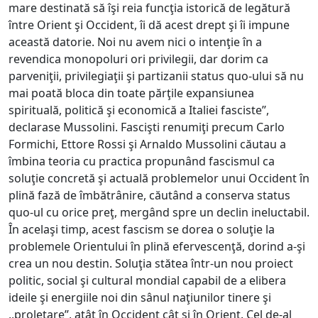
mare destinată să îşi reia funcţia istorică de legătură
între Orient şi Occident, îi dă acest drept şi îi impune
această datorie. Noi nu avem nici o intenţie în a
revendica monopoluri ori privilegii, dar dorim ca
parveniţii, privilegiaţii şi partizanii status quo-ului să nu
mai poată bloca din toate părţile expansiunea
spirituală, politică şi economică a Italiei fasciste’’,
declarase Mussolini. Fascişti renumiţi precum Carlo
Formichi, Ettore Rossi şi Arnaldo Mussolini căutau a
îmbina teoria cu practica propunând fascismul ca
soluţie concretă şi actuală problemelor unui Occident în
plină fază de îmbătrânire, căutând a conserva status
quo-ul cu orice preţ, mergând spre un declin ineluctabil.
În acelaşi timp, acest fascism se dorea o soluţie la
problemele Orientului în plină efervescenţă, dorind a-şi
crea un nou destin. Soluţia stătea într-un nou proiect
politic, social şi cultural mondial capabil de a elibera
ideile şi energiile noi din sânul naţiunilor tinere şi
,,proletare’’, atât în Occident cât şi în Orient. Cel de-al