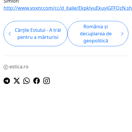
Simion
http://www.voxnr.com/cc/d_italie/EkpklyuEkuyiGFFQzN.s
România și
Cărţile Estului - A trăi
decuplarea de
pentru a mărturisi
geopolitică
estica.ro