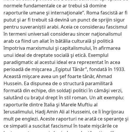
normele fundamentale ce ar trebui să domine
raporturile umane şi internaţionale’’. Roma fascistă ar fi
putut şi ar fi trebuit să devină un punct de sprijin sigur
pentru suveraniștii arabi. Aceia ce considerau fascismul
în termeni universali considerau sincer naţionalismul
arab ca fiind un aliat în bătălia culturală şi politică
împotriva marxismului şi capitalismului, în afirmarea
unui ideal de dreptate socială şi etică. Exemplul
paradigmatic al acestui ideal era reprezentat în acea
perioadă de mişcarea ,,Egiptul Tânăr’’, fondată în 1933.
Această mişcare avea un şef foarte tânăr, Ahmad
Hussein. Ea dispunea de o structură paramilitară
formată din echipe, din soldaţi politici în cămăşi verzi,
salutând cu braţul drept în stil roman. Un alt exemplu:
raporturile dintre Italia şi Marele Muftiu al
Ierusalimului, Hadj Amin Ali al Husseini, ce îi îngrijorau
mult pe englezi. Aceste raporturi ne arată ce speranţe şi
ce simpatii a suscitat fascismul în toate mişcările ce