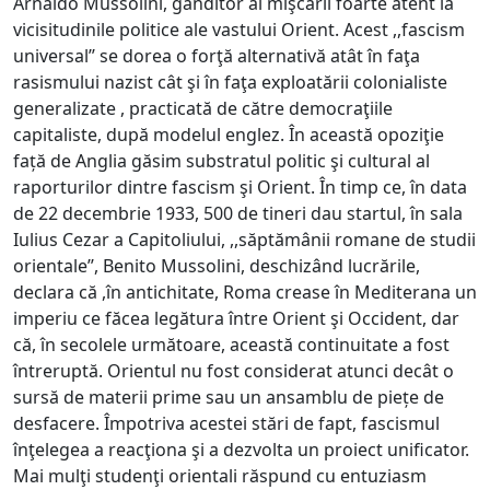
Arnaldo Mussolini, gânditor al mişcării foarte atent la
vicisitudinile politice ale vastului Orient. Acest ,,fascism
universal’’ se dorea o forţă alternativă atât în faţa
rasismului nazist cât şi în faţa exploatării colonialiste
generalizate , practicată de către democraţiile
capitaliste, după modelul englez. În această opoziţie
față de Anglia găsim substratul politic şi cultural al
raporturilor dintre fascism şi Orient. În timp ce, în data
de 22 decembrie 1933, 500 de tineri dau startul, în sala
Iulius Cezar a Capitoliului, ,,săptămânii romane de studii
orientale’’, Benito Mussolini, deschizând lucrările,
declara că ,în antichitate, Roma crease în Mediterana un
imperiu ce făcea legătura între Orient şi Occident, dar
că, în secolele următoare, această continuitate a fost
întreruptă. Orientul nu fost considerat atunci decât o
sursă de materii prime sau un ansamblu de piețe de
desfacere. Împotriva acestei stări de fapt, fascismul
înţelegea a reacţiona şi a dezvolta un proiect unificator.
Mai mulţi studenţi orientali răspund cu entuziasm