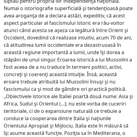
luptau pentru propria lor independenţă naţională.
Numai o istoriografie superficială şi tendenţioasă poate
avea aroganţa de a declara astăzi, expeditiv, că acest
aspect particular al fascismului istoric era rău-voitor
atunci când acesta se aşeza ca legătură între Orient şi
Occident, dovedind că realizase intuitiv, acum 70 de ani,
că atitudinea lumii occidentale era dezastruoasă în
această regiune importantă a lumii, unde îşi dorea a
stăpâni de unul singur. Eroarea istorică a lui Mussolini a
fost aceea de a nu traduce în termeni politici, activi,
concreţi şi coerenţi această intuiţie. Însă, această
eroare trebuie atribuită lui Mussolini însuşi şi nu
fascismului ca şi mod de gândire ori practică politică.
,,Obiectivele istorice ale Italiei poartă două nume: Asia şi
Africa, Sudul şi Orientul (...); nu este vorba de cuceriri
teritoriale, ci de o expansiune naturală ce trebuie a
conduce la cooperarea dintre Italia şi naţiunile
Orientului Apropiat şi Mijlociu. Italia este în măsură să
îşi asume această funcţie. Poziţia sa în Mediterana, o