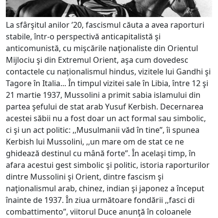
La sfârşitul anilor ’20, fascismul căuta a avea raporturi
stabile, într-o perspectivă anticapitalistă şi
anticomunistă, cu mişcările naţionaliste din Orientul
Mijlociu şi din Extremul Orient, aşa cum dovedesc
contactele cu naționalismul hindus, vizitele lui Gandhi şi
Tagore în Italia... În timpul vizitei sale în Libia, între 12 şi
21 martie 1937, Mussolini a primit sabia islamului din
partea şefului de stat arab Yusuf Kerbish. Decernarea
acestei săbii nu a fost doar un act formal sau simbolic,
ci şi un act politic: ,,Musulmanii văd în tine’’, îi spunea
Kerbish lui Mussolini, ,,un mare om de stat ce ne
ghidează destinul cu mână forte’’. În acelaşi timp, în
afara acestui gest simbolic şi politic, istoria raporturilor
dintre Mussolini şi Orient, dintre fascism şi
naţionalismul arab, chinez, indian şi japonez a început
înainte de 1937. În ziua următoare fondării ,,fasci di
combattimento’’, viitorul Duce anunţă în coloanele