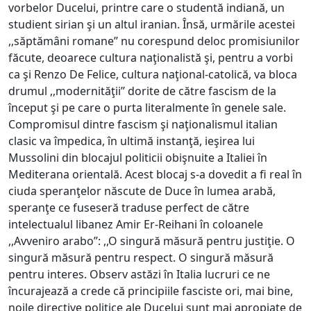
vorbelor Ducelui, printre care o studentă indiană, un
studient sirian şi un altul iranian. Însă, urmările acestei
,,săptămâni romane’’ nu corespund deloc promisiunilor
făcute, deoarece cultura naţionalistă şi, pentru a vorbi
ca şi Renzo De Felice, cultura naţional-catolică, va bloca
drumul ,,modernităţii’’ dorite de către fascism de la
început şi pe care o purta literalmente în genele sale.
Compromisul dintre fascism şi naţionalismul italian
clasic va împedica, în ultimă instanţă, ieşirea lui
Mussolini din blocajul politicii obişnuite a Italiei în
Mediterana orientală. Acest blocaj s-a dovedit a fi real în
ciuda speranţelor născute de Duce în lumea arabă,
speranţe ce fuseseră traduse perfect de către
intelectualul libanez Amir Er-Reihani în coloanele
,,Avveniro arabo’’: ,,O singură măsură pentru justiţie. O
singură măsură pentru respect. O singură măsură
pentru interes. Observ astăzi în Italia lucruri ce ne
încurajează a crede că principiile fasciste ori, mai bine,
noile directive politice ale Ducelui sunt mai apropiate de