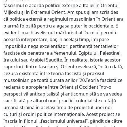
fascismul o acorda politicii externe a Italiei în Orientul
Mijlociu şi în Extremul Orient. Am spus şi am scris des
că politica externă a regimului mussolinian în Orient era
o armă folosită pentru a agasa puterile occidentale. E
evident: machiavelismul mărturisit al Ducelui permite
această interpretare, dar, în acelaşi timp, îmi pare
imposibil a nega excelenţăaori pertinență tentativelor
fasciste de penetrare a Yemenului, Egiptului, Palestinei,
Irakului sau Arabiei Saudite. În realitate, istoria acestor
raporturi dintre fascism şi Orient revelează, încă o dată,
cezura existentă între teoria fascistă şi praxisul
mussolinian pe toată durata anilor ’20.Teoria fascistă ce
reclamă o apropiere între Orient şi Occident într-o
perspectivă anticapitalistă şi anticomunistă se va vedea
sacrificată pe altarul unei practici colonialiste cu faţă
umană străină în acelaşi timp de proiectul unei noi
culturi şi ordini politice internaţionale. Acest proiect se
înscria în filonul ,,fascismului universal’’, gândit de către