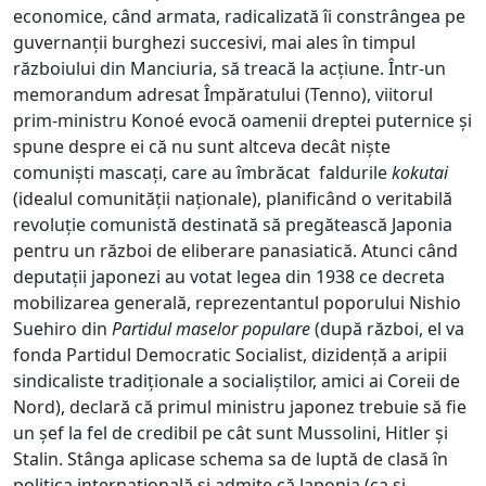
economice, când armata, radicalizată îi constrângea pe
guvernanții burghezi succesivi, mai ales în timpul
războiului din Manciuria, să treacă la acțiune. Într-un
memorandum adresat Împăratului (Tenno), viitorul
prim-ministru Konoé evocă oamenii dreptei puternice și
spune despre ei că nu sunt altceva decât niște
comuniști mascați, care au îmbrăcat faldurile
kokutai
(idealul comunității naționale), planificând o veritabilă
revoluție comunistă destinată să pregătească Japonia
pentru un război de eliberare panasiatică. Atunci când
deputații japonezi au votat legea din 1938 ce decreta
mobilizarea generală, reprezentantul poporului Nishio
Suehiro din
Partidul maselor populare
(după război, el va
fonda Partidul Democratic Socialist, dizidență a aripii
sindicaliste tradiționale a socialiștilor, amici ai Coreii de
Nord), declară că primul ministru japonez trebuie să fie
un șef la fel de credibil pe cât sunt Mussolini, Hitler și
Stalin. Stânga aplicase schema sa de luptă de clasă în
politica internațională și admite că Japonia (ca și