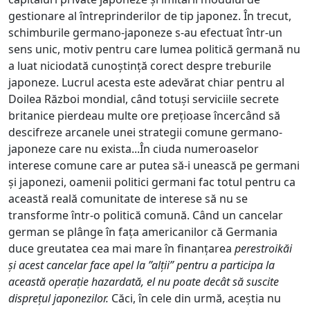
gestionare al întreprinderilor de tip japonez. În trecut,
schimburile germano-japoneze s-au efectuat într-un
sens unic, motiv pentru care lumea politică germană nu
a luat niciodată cunoștință corect despre treburile
japoneze. Lucrul acesta este adevărat chiar pentru al
Doilea Război mondial, când totuși serviciile secrete
britanice pierdeau multe ore prețioase încercând să
descifreze arcanele unei strategii comune germano-
japoneze care nu exista...În ciuda numeroaselor
interese comune care ar putea să-i unească pe germani
și japonezi, oamenii politici germani fac totul pentru ca
această reală comunitate de interese să nu se
transforme într-o politică comună. Când un cancelar
german se plânge în fața americanilor că Germania
duce greutatea cea mai mare în finanțarea
perestroikăi
și acest cancelar face apel la ”alții” pentru a participa la
această operație hazardată, el nu poate decât să suscite
disprețul japonezilor.
Căci, în cele din urmă, aceștia nu