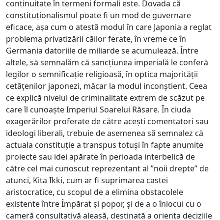
continuitate în termeni formali este. Dovada că
constituționalismul poate fi un mod de guvernare
eficace, așa cum o atestă modul în care Japonia a reglat
problema privatizării căilor ferate, în vreme ce în
Germania datoriile de miliarde se acumulează. Între
altele, să semnalăm că sancțiunea imperială le conferă
legilor o semnificație religioasă, în optica majorității
cetățenilor japonezi, măcar la modul inconștient. Ceea
ce explică nivelul de criminalitate extrem de scăzut pe
care îl cunoaște Imperiul Soarelui Răsare. În ciuda
exagerărilor proferate de către acești comentatori sau
ideologi liberali, trebuie de asemenea să semnalez că
actuala constituție a transpus totuși în fapte anumite
proiecte sau idei apărate în perioada interbelică de
către cel mai cunoscut reprezentant al ”noii drepte” de
atunci, Kita Ikki, cum ar fi suprimarea castei
aristocratice, cu scopul de a elimina obstacolele
existente între Împărat și popor, și de a o înlocui cu o
cameră consultativă aleasă, destinată a orienta deciziile