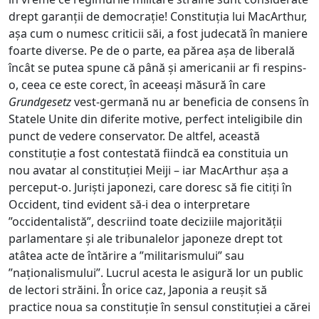
drept garanții de democrație! Constituția lui MacArthur,
așa cum o numesc criticii săi, a fost judecată în maniere
foarte diverse. Pe de o parte, ea părea așa de liberală
încât se putea spune că până și americanii ar fi respins-
o, ceea ce este corect, în aceeași măsură în care
Grundgesetz
vest-germană nu ar beneficia de consens în
Statele Unite din diferite motive, perfect inteligibile din
punct de vedere conservator. De altfel, această
constituție a fost contestată fiindcă ea constituia un
nou avatar al constituției Meiji – iar MacArthur așa a
perceput-o. Juriști japonezi, care doresc să fie citiți în
Occident, tind evident să-i dea o interpretare
”occidentalistă”, descriind toate deciziile majorității
parlamentare și ale tribunalelor japoneze drept tot
atâtea acte de întărire a ”militarismului” sau
”naționalismului”. Lucrul acesta le asigură lor un public
de lectori străini. În orice caz, Japonia a reușit să
practice noua sa constituție în sensul constituției a cărei