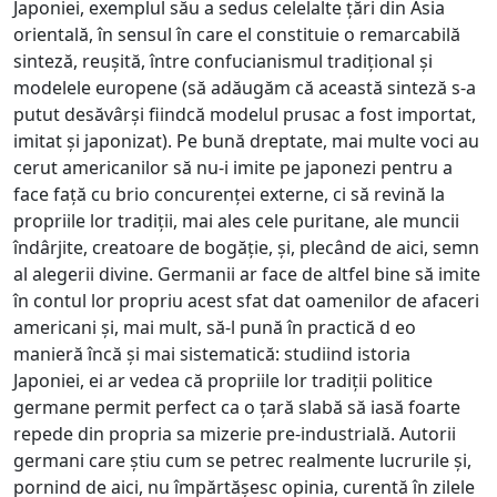
Japoniei, exemplul său a sedus celelalte țări din Asia
orientală, în sensul în care el constituie o remarcabilă
sinteză, reușită, între confucianismul tradițional și
modelele europene (să adăugăm că această sinteză s-a
putut desăvârși fiindcă modelul prusac a fost importat,
imitat și japonizat). Pe bună dreptate, mai multe voci au
cerut americanilor să nu-i imite pe japonezi pentru a
face față cu brio concurenței externe, ci să revină la
propriile lor tradiții, mai ales cele puritane, ale muncii
îndârjite, creatoare de bogăție, și, plecând de aici, semn
al alegerii divine. Germanii ar face de altfel bine să imite
în contul lor propriu acest sfat dat oamenilor de afaceri
americani și, mai mult, să-l pună în practică d eo
manieră încă și mai sistematică: studiind istoria
Japoniei, ei ar vedea că propriile lor tradiții politice
germane permit perfect ca o țară slabă să iasă foarte
repede din propria sa mizerie pre-industrială. Autorii
germani care știu cum se petrec realmente lucrurile și,
pornind de aici, nu împărtășesc opinia, curentă în zilele