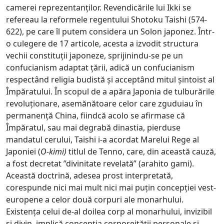
camerei reprezentanților. Revendicările lui Ikki se
refereau la reformele regentului Shotoku Taishi (574-
622), pe care îl putem considera un Solon japonez. Într-
o culegere de 17 articole, acesta a izvodit structura
vechii constituții japoneze, sprijinindu-se pe un
confucianism adaptat țării, adică un confucianism
respectând religia budistă și acceptând mitul șintoist al
Împăratului. În scopul de a apăra Japonia de tulburările
revoluționare, asemănătoare celor care zguduiau în
permanență China, fiindcă acolo se afirmase că
Împăratul, sau mai degrabă dinastia, pierduse
mandatul cerului, Taishi i-a acordat Marelui Rege al
Japoniei (
O-kimi
)
titlul de Tenno, care, din această cauză,
a fost decretat ”divinitate revelată” (arahito gami).
Această doctrină, adesea prost interpretată,
corespunde nici mai mult nici mai puțin concepției vest-
europene a celor două corpuri ale monarhului.
Existența celui de-al doilea corp al monarhului, invizibil
și divin, implică concepția corporeității personale și