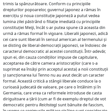
trimis la spânzurătoare. Conform cu principiile
drepturilor popoarelor, guvernul japonez a rămas în
exercițiu și noua constituție japoneză a putut vedea
lumina zilei păstrând o filiație imediată cu principiile
constituției Meiji, încât s-ar putea spune că aceasta din
urmă a rămas formal în vigoare. Liberalii japonezi, adică
cei care sunt liberali în sensul american al termenului și
se disting de liberal-democrații japonezi, se îndoiesc de
caracterul democratic al acestei constituții. Într-adevăr,
spun ei, din cauza condițiilor impuse de capitulare,
acceptarea de către camera aristocraților (care s-a
suprimat ea însăși prin acceptul acesta) a noii constituții
și sancționarea lui Tenno nu au avut decât un caracter
formal. Această critică a stângii liberale conduce la o
curioasă judecată de valoare, pe care o întâlnim și în
Germania, care vrea ca reformele introduse de casta
diriguitoare a țării (cum ar fi de exemplu dreptul de vot
democratic pentru
Reichstag
)
sunt bănuite de fascism,
în vreme ce regimurile militare străine sunt considerate