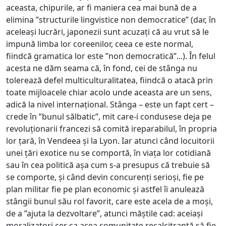
aceasta, chipurile, ar fi maniera cea mai bună de a
elimina ”structurile lingvistice non democratice” (dar, în
aceleași lucrări, japonezii sunt acuzați că au vrut să le
impună limba lor coreenilor, ceea ce este normal,
fiindcă gramatica lor este ”non democratică”...). În felul
acesta ne dăm seama că, în fond, cei de stânga nu
tolerează defel multiculturalitatea, fiindcă o atacă prin
toate mijloacele chiar acolo unde aceasta are un sens,
adică la nivel internațional. Stânga – este un fapt cert –
crede în ”bunul sălbatic”, mit care-i condusese deja pe
revoluționarii francezi să comită ireparabilul, în propria
lor țară, în Vendeea și la Lyon. Iar atunci când locuitorii
unei țări exotice nu se comportă, în viața lor cotidiană
sau în cea politică așa cum s-a presupus că trebuie să
se comporte, și când devin concurenți serioși, fie pe
plan militar fie pe plan economic și astfel îi anulează
stângii bunul său rol favorit, care este acela de a moși,
de a ”ajuta la dezvoltare”, atunci măștile cad: aceiași
moralizatori cer ca acea comunitate recalcitrantă să fie