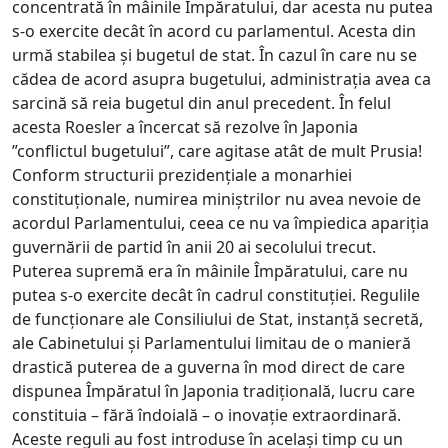
concentrată în mâinile Împăratului, dar acesta nu putea
s-o exercite decât în acord cu parlamentul. Acesta din
urmă stabilea și bugetul de stat. În cazul în care nu se
cădea de acord asupra bugetului, administrația avea ca
sarcină să reia bugetul din anul precedent. În felul
acesta Roesler a încercat să rezolve în Japonia
”conflictul bugetului”, care agitase atât de mult Prusia!
Conform structurii prezidențiale a monarhiei
constituționale, numirea miniștrilor nu avea nevoie de
acordul Parlamentului, ceea ce nu va împiedica apariția
guvernării de partid în anii 20 ai secolului trecut.
Puterea supremă era în mâinile Împăratului, care nu
putea s-o exercite decât în cadrul constituției. Regulile
de funcționare ale Consiliului de Stat, instanță secretă,
ale Cabinetului și Parlamentului limitau de o manieră
drastică puterea de a guverna în mod direct de care
dispunea Împăratul în Japonia tradițională, lucru care
constituia – fără îndoială – o inovație extraordinară.
Aceste reguli au fost introduse în același timp cu un