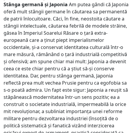
Stânga germană și Japonia
Am putea gândi că Japonia
oferă mult stângii germane în căutarea sa permanentă
de patrii înlocuitoare. Căci, în fine, neostoita căutare a
stângii intelectuale, căutarea febrilă de modele străine,
găsea în Imperiul Soarelui Răsare o țară extra-
europeană care a ținut piept imperialismelor
occidentale, și-a conservat identitatea culturală într-o
mare măsură, rămânând o țară industrială competitivă
și ofensivă; am spune chiar mai mult: Japonia a devenit
ceea ce este chiar pentru că a știut să-și conserve
identitatea. Dar, pentru stânga germană, Japonia
reflectă prea mult vechea Prusie pentru ca egofobia sa
s-o poată admira. Un fapt este sigur: Japonia a reușit să
stăpânească modernitatea într-un sens pozitiv; ea a
construit o societate industrială, impermeabilă la orice
mit revoluționar, a subliniat importanța unei reforme
militare pentru dezvoltarea industriei (însoțită de o
politică sistematică și fanatică vizând interzicerea
oricărui export de armament, practică considerată ca