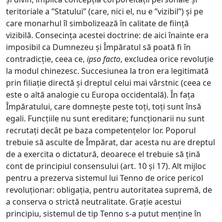
teritoriale a ”Statului” (care, nici el, nu e ”vizibil”) și pe
care monarhul îl simbolizează în calitate de ființă
vizibilă. Consecința acestei doctrine: de aici înainte era
imposibil ca Dumnezeu și Împăratul să poată fi în
contradicție, ceea ce,
ipso facto
, excludea orice revoluție
la modul chinezesc. Succesiunea la tron era legitimată
prin filiație directă și dreptul celui mai vârstnic (ceea ce
este o altă analogie cu Europa occidentală). În fața
Împăratului, care domnește peste toți, toți sunt însă
egali. Funcțiile nu sunt ereditare; funcționarii nu sunt
recrutați decât pe baza competențelor lor. Poporul
trebuie să asculte de Împărat, dar acesta nu are dreptul
de a exercita o dictatură, deoarece el trebuie să țină
cont de principiul consensului (art. 10 și 17). Alt mijloc
pentru a prezerva sistemul lui Tenno de orice pericol
revoluționar: obligația, pentru autoritatea supremă, de
a conserva o strictă neutralitate. Grație acestui
principiu, sistemul de tip Tenno s-a putut menține în