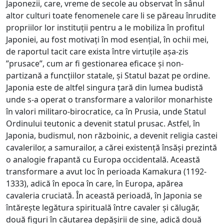
Japonezii, care, vreme de secole au observat în sânul
altor culturi toate fenomenele care li se păreau înrudite
propriilor lor instituții pentru a le mobiliza în profitul
Japoniei, au fost motivați în mod esențial, în ochii mei,
de raportul tacit care exista între virtuțile așa-zis
”prusace”, cum ar fi gestionarea eficace și non-
partizană a funcțiilor statale, și Statul bazat pe ordine.
Japonia este de altfel singura țară din lumea budistă
unde s-a operat o transformare a valorilor monarhiste
în valori militaro-birocratice, ca în Prusia, unde Statul
Ordinului teutonic a devenit statul prusac. Astfel, în
Japonia, budismul, non războinic, a devenit religia castei
cavalerilor, a samurailor, a cărei existență însăși prezintă
o analogie frapantă cu Europa occidentală. Această
transformare a avut loc în perioada Kamakura (1192-
1333), adică în epoca în care, în Europa, apărea
cavaleria cruciată. În această perioadă, în Japonia se
întărește legătura spirituală între cavaler și călugăr,
două figuri în căutarea depășirii de sine, adică două