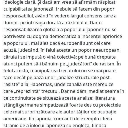
ideologie clară. Și dacă am vrea să afirmăm răspicat
culpabilitatea japoneză, trebuie să facem din popor
responsabilul, având în vedere largul consens care a
domnit pe întreaga durată a războiului. Dar o
responsabilizarea globală a poporului japonez nu se
potrivește cu dogma democratică a inocenței apriorice
a poporului, mai ales dacă europenii sunt cei care
acuză, judecând, în felul acesta un popor neeuropean,
căruia i se impută o vină colectivă: pe bună dreptate
atunci putem să-i bănuim pe „judecători” de rasism. În
felul acesta, manipularea trecutului nu se mai poate
face decât pe baza unor „analize structurale post-
rasiste” a la Habermas, unde canalia este mereu cel
care „reprezintă” trecutul. Dar ne dăm imediat seama în
ce continuitate se situează aceste analize: literatura
stângii germane simpatizează foarte des cu proiectele
cele mai surprinzătoare ale autorităților de ocupație
americane din Japonia, cum ar fi de exemplu ideea
stranie de a înlocui japoneza cu engleza, fiindcă