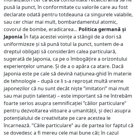
pusă la punct, în conformitate cu valorile care au fost
declarate odată pentru totdeauna ca singurele valabile,
sau cer chiar mai mult, bombardamentul atomic,
covorul de bombe, eradicarea...
Politica germană și
Japonia
În fața acestei voințe a stângii de a dori să
uniformizeze și să pună totul la punct, suntem de-a
dreptul obligați să considerăm calea particulară,
sugerată de Japonia, ca pe o îmbogățire a orizontului
experiențelor umane. Și de a o apăra ca atare. Dacă
Japonia este pe cale să devină națiunea-ghid în materie
de tehnologie – după ce li s-a reproșat multă vreme
japonezilor că nu sunt decât niște ”imitatori” mai mult
sau mai puțin talentați – este important să ne întrebăm
foarte serios asupra semnificației ”căilor particulare”
pentru dezvoltarea viitoare a umanității, și deci asupra
potențialului de creativitate pe care acestea le
încarnează. ”Căile particulare” au de partea lor faptul că
se dovedesc a fi mereu cele mai bune căi; în cazul