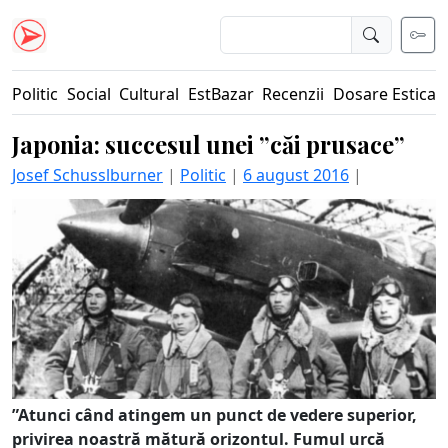
Politic
Social
Cultural
EstBazar
Recenzii
Dosare Estica
Japonia: succesul unei ”căi prusace”
Josef Schusslburner
|
Politic
|
6 august 2016
|
”Atunci când atingem un punct de vedere superior,
privirea noastră mătură orizontul. Fumul urcă