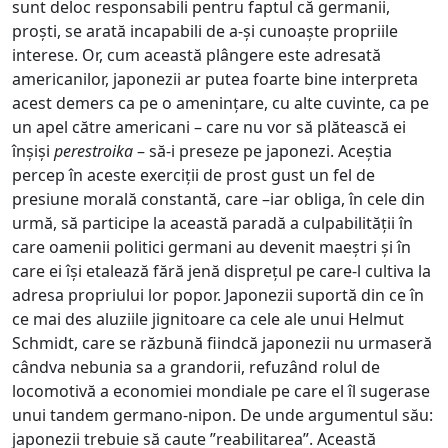
sunt deloc responsabili pentru faptul că germanii,
proști, se arată incapabili de a-și cunoaște propriile
interese. Or, cum această plângere este adresată
americanilor, japonezii ar putea foarte bine interpreta
acest demers ca pe o amenințare, cu alte cuvinte, ca pe
un apel către americani – care nu vor să plătească ei
înșiși
perestroika
– să-i preseze pe japonezi. Aceștia
percep în aceste exerciții de prost gust un fel de
presiune morală constantă, care –iar obliga, în cele din
urmă, să participe la această paradă a culpabilității în
care oamenii politici germani au devenit maeștri și în
care ei își etalează fără jenă disprețul pe care-l cultiva la
adresa propriului lor popor. Japonezii suportă din ce în
ce mai des aluziile jignitoare ca cele ale unui Helmut
Schmidt, care se răzbună fiindcă japonezii nu urmaseră
cândva nebunia sa a grandorii, refuzând rolul de
locomotivă a economiei mondiale pe care el îl sugerase
unui tandem germano-nipon. De unde argumentul său:
japonezii trebuie să caute ”reabilitarea”. Această