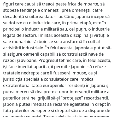
figuri care caută să treacă peste frica de moarte, să
stopeze tendințele omenești, prea omenești, către
decadență și uitarea datoriilor. Când Japonia începe să
se doteze cu o industrie care, în prima etapă, este în
principal o industrie militară sau, cel puțin, o industrie
legată de sectorul militar, această disciplină și virtuțile
sale monarhic-războinice se transformă în cult al
activității industriale. În felul acesta, Japonia a putut să-
și asigure oamenii capabili să construiască nave de
război și avioane. Progresul tehnic care, în felul acesta,
își face imediat apariția, îi permite Japoniei să refuze
tratatele nedrepte care îi fuseseră impuse, ca și
jurisdicția specială a consulatelor care implica
extrateritorialitatea europenilor rezidenți în Japonia și
putea mereu să dea pretext unor intervenții militare a
puterilor străine, grijulii să-și ”protejeze” resortisanții.
Japonia putea imediat să reclame egalitatea în drept în
fața puterilor europene și dreptul său de a dispune de
un imperiu colonial. Toate celelalte state ne-europene,