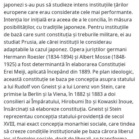
japonezi s-au pus să studieze intens instituțiile țărilor
europene care erau considerate cele mai performante.
Intenția lor inițială era aceea de a le concilia, în măsura
posibilităților, cu tradițiile japoneze. Pentru instituțiile
de bază care sunt constituția și treburile militare, ei au
studiat Prusia, ale cărei instituții le considerau
adaptabile la cazul japonez. Opera juriștilor germani
Hermann Roesler (1834-1894) și Albert Mosse (1848-
1925) a fost determinantă în elaborarea Constituției
Erei Meiji, aplicată începând din 1889. Pe plan ideologic,
această constituție se baza pe concepția asupra statului
a lui Rudolf von Gneist și a lui Lorenz von Stein, care
primise la Berlin și la Viena, în 1882 și 1883 a doi
consilieri ai Împăratului, Hirobumi Ito și Kowaski Inoue,
însărcinați să elaboreze constituția. Gneist și Stein
reprezentau concepția statului-providență de secol
XVIII, mai exact concepția monarhiei sociale, care tindea
să creeze condițiile instituționale pe baza cărora liberul
joc al forțelor sociale, dorit de liberali, se transforma