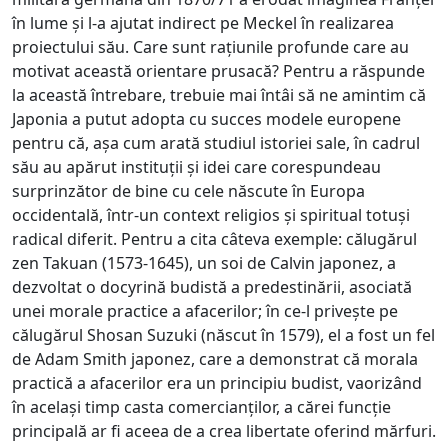
în lume și l-a ajutat indirect pe Meckel în realizarea
proiectului său. Care sunt rațiunile profunde care au
motivat această orientare prusacă? Pentru a răspunde
la această întrebare, trebuie mai întâi să ne amintim că
Japonia a putut adopta cu succes modele europene
pentru că, așa cum arată studiul istoriei sale, în cadrul
său au apărut instituții și idei care corespundeau
surprinzător de bine cu cele născute în Europa
occidentală, într-un context religios și spiritual totuși
radical diferit. Pentru a cita câteva exemple: călugărul
zen Takuan (1573-1645), un soi de Calvin japonez, a
dezvoltat o docyrină budistă a predestinării, asociată
unei morale practice a afacerilor; în ce-l privește pe
călugărul Shosan Suzuki (născut în 1579), el a fost un fel
de Adam Smith japonez, care a demonstrat că morala
practică a afacerilor era un principiu budist, vaorizând
în același timp casta comercianților, a cărei funcție
principală ar fi aceea de a crea libertate oferind mărfuri.