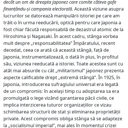
decât un om de dreapta japonez care comite câteva gafe
finanțându-și campania electorală.
Această viziune asupra
lucrurilor se datorează manipulării istoriei pe care am
trăit-o în urma reeducării, optică pentru care Japonia a
fost chiar făcută responsabilă de dezastrul atomic de la
Hiroshima și Nagasaki. În acest cadru, stânga vorbea
mult despre „responsabilitatea” Împăratului, recent
decedat, ceea ce arată că această stângă, față de
Japonia, instrumentalizează, o dată în plus, în profitul
său, viziunea reeducată a istoriei. Toate acestea sunt cu
atât mai absurde cu cât „militarismul” japonez prezenta
aspecte calificabile drept „extremă stângă”. În 1925, în
Japonia, introducerea sufragiului universal era legată
de un compromis: în același timp cu adoptarea sa era
promulgată o lege vizând garantarea păcii civile, ce
implica interzicerea tuturor organizațiilor ce vizau
schimbarea structurii de stat și eliminarea proprietății
private. Acest compromis obliga stânga să se adapteze
la „socialismul imperial”, mai ales în momentul crizei