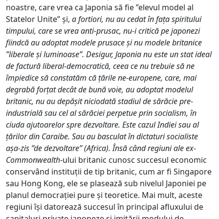
noastre, care vrea ca Japonia să fie ”elevul model al
Statelor Unite” și,
a fortiori
, nu au cedat în fața spiritului
timpului, care se vrea anti-prusac, nu-i critică pe japonezi
fiindcă au adoptat modele prusace și nu modele britanice
”liberale și luminoase”. Desigur, Japonia nu este un stat ideal
de factură liberal-democratică, ceea ce nu trebuie să ne
împiedice să constatăm că țările ne-europene, care, mai
degrabă forțat decât de bună voie, au adoptat modelul
britanic, nu au depășit niciodată stadiul de sărăcie pre-
industrială sau cel al sărăciei perpetue prin socialism, în
ciuda ajutoarelor spre dezvoltare. Este cazul Indiei sau al
țărilor din Caraibe. Sau au basculat în dictaturi socialiste
așa-zis ”de dezvoltare” (Africa). Însă când regiuni ale ex-
Commonwealth
­-ului britanic cunosc succesul economic
conservând instituții de tip britanic, cum ar fi Singapore
sau Hong Kong, ele se plasează sub nivelul Japoniei pe
planul democrației pure și teoretice. Mai mult, aceste
regiuni își datorează succesul în principal afluxului de
capitaluri private japoneze și imitării modului de