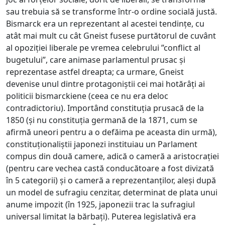
sau trebuia să se transforme într-o ordine socială justă.
Bismarck era un reprezentant al acestei tendințe, cu
atât mai mult cu cât Gneist fusese purtătorul de cuvânt
al opoziției liberale pe vremea celebrului ”conflict al
bugetului”, care animase parlamentul prusac și
reprezentase astfel dreapta; ca urmare, Gneist
devenise unul dintre protagoniștii cei mai hotărâți ai
politicii bismarckiene (ceea ce nu era deloc
contradictoriu). Importând constituția prusacă de la
1850 (și nu constituția germană de la 1871, cum se
afirmă uneori pentru a o defăima pe aceasta din urmă),
constituționaliștii japonezi instituiau un Parlament
compus din două camere, adică o cameră a aristocrației
(pentru care vechea castă conducătoare a fost divizată
în 5 categorii) și o cameră a reprezentanților, aleși după
un model de sufragiu cenzitar, determinat de plata unui
anume impozit (în 1925, japonezii trac la sufragiul
universal limitat la bărbați). Puterea legislativă era