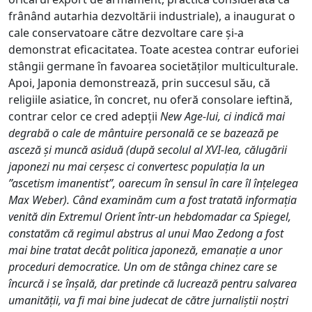
frânând autarhia dezvoltării industriale), a inaugurat o
cale conservatoare către dezvoltare care și-a
demonstrat eficacitatea. Toate acestea contrar euforiei
stângii germane în favoarea societăților multiculturale.
Apoi, Japonia demonstrează, prin succesul său, că
religiile asiatice, în concret, nu oferă consolare ieftină,
contrar celor ce cred adepții
New Age
-lui, ci indică mai
degrabă o cale de mântuire personală ce se bazează pe
asceză și muncă asiduă (după secolul al XVI-lea, călugării
japonezi nu mai cerșesc ci convertesc populația la un
”ascetism imanentist”, oarecum în sensul în care îl înțelegea
Max Weber). Când examinăm cum a fost tratată informația
venită din Extremul Orient într-un hebdomadar ca
Spiegel
,
constatăm că regimul abstrus al unui Mao Zedong a fost
mai bine tratat decât politica japoneză, emanație a unor
proceduri democratice. Un om de stânga chinez care se
încurcă i se înșală, dar pretinde că lucrează pentru salvarea
umanității, va fi mai bine judecat de către jurnaliștii noștri