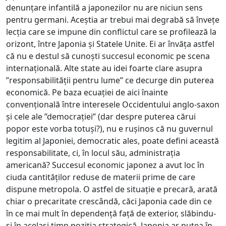
denunțare infantilă a japonezilor nu are niciun sens
pentru germani. Aceștia ar trebui mai degrabă să învețe
lecția care se impune din conflictul care se profilează la
orizont, între Japonia și Statele Unite. Ei ar învăța astfel
că nu e destul să cunoști succesul economic pe scena
internațională. Alte state au idei foarte clare asupra
”responsabilității pentru lume” ce decurge din puterea
economică. Pe baza ecuației de aici înainte
convențională între interesele Occidentului anglo-saxon
și cele ale ”democrației” (dar despre puterea cărui
popor este vorba totuși?), nu e rușinos că nu guvernul
legitim al Japoniei, democratic ales, poate defini această
responsabilitate, ci, în locul său, administrația
americană? Succesul economic japonez a avut loc în
ciuda cantităților reduse de materii prime de care
dispune metropola. O astfel de situație e precară, arată
chiar o precaritate crescândă, căci Japonia cade din ce
în ce mai mult în dependență față de exterior, slăbindu-
și în același timp poziția strategică. Japonia ar putea în