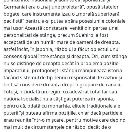
Germania) era o „națiune proletară”, opusă statelor
bogate, care instrumentalizau o „morală superioară
pacifistă” pentru a-și putea apăra posesiunile coloniale
mai ușor. Această constatare, venită din partea unei
personalități de stânga, precum Suehiro, a fost
acceptată de un număr mare de oameni de dreapta,
astfel încât, în Japonia, războiul a făcut obiectul unui
consens global între stânga și dreapta. Ori, cum stânga
nu se distinge de dreapta decât în problema poziției
împăratului, protagoniștii stângii manipulează istoria
făcând sistemul de tip Tenno responsabil de război și
tind să considere dreapta drept o grupare de canalii.
Totuși, niciodată un regim cu adevărat totalitar sau
național-socialist nu a câștigat puterea în Japonia,
pentru că, odată cu monarhia, elitele tradiționale ale
puterii își puteau afirma pozițiile, chiar dacă partidele
erau reunite într-o mișcare, pentru motive care depind
mai mult de circumstanțele de război decât de o