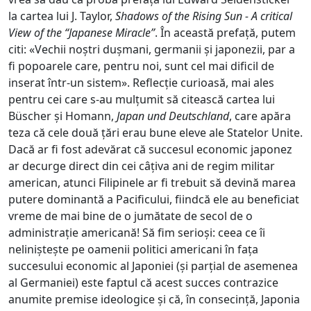
la cartea lui J. Taylor,
Shadows of the Rising Sun - A critical
View of the “Japanese Miracle”
. În această prefață, putem
citi: «Vechii noștri dușmani, germanii și japonezii, par a
fi popoarele care, pentru noi, sunt cel mai dificil de
inserat într-un sistem». Reflecție curioasă, mai ales
pentru cei care s-au mulțumit să citească cartea lui
Büscher și Homann,
Japan und Deutschland
, care apăra
teza că cele două țări erau bune eleve ale Statelor Unite.
Dacă ar fi fost adevărat că succesul economic japonez
ar decurge direct din cei câțiva ani de regim militar
american, atunci Filipinele ar fi trebuit să devină marea
putere dominantă a Pacificului, fiindcă ele au beneficiat
vreme de mai bine de o jumătate de secol de o
administrație americană! Să fim serioși: ceea ce îi
neliniștește pe oamenii politici americani în fața
succesului economic al Japoniei (și parțial de asemenea
al Germaniei) este faptul că acest succes contrazice
anumite premise ideologice și că, în consecință, Japonia