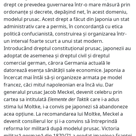
drept ce prevedea guvernarea într-o mare măsură prin
ordonanțe și decrete, depășind net, în acest domeniu,
modelul prusac. Acest drept a făcut din Japonia un stat
administrativ care a permis, în concordanță cu etica
politică confucianistă, construirea și organizarea într-
un interval foarte scurt a unui stat modern.
Introducând dreptul constituțional prusac, japonezii au
adoptat de asemenea și dreptul civil și dreptul
comercial german, cărora Germania actuală le
datorează esența sănătății sale economice. Japonia a
încercat mai întâi să-și organizeze armata pe model
francez, căci mitul napoleonian era încă viu. Dar
generalul prusac Jacob Meckel, devenit celebru prin
cartea sa intitulată
Elemente der Taktik
care i-a adus
stima lui Moltke, i-a convis pe japonezi să abandoneze
acea opțiune. La recomandarea lui Moltke, Meckel a
devenit consilierul lor și i-a convins să întreprindă
reforma lor militară după modelul prusac. Victoria
militară germană din 1870/71 a erodat imaginea Franței