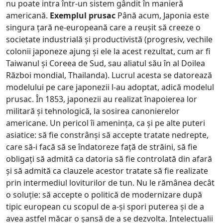
nu poate intra într-un sistem gândit în manieră
americană.
Exemplul prusac
Până acum, Japonia este
singura țară ne-europeană care a reușit să creeze o
societate industrială și productivistă (progresiv, vechile
colonii japoneze ajung și ele la acest rezultat, cum ar fi
Taiwanul și Coreea de Sud, sau aliatul său în al Doilea
Război mondial, Thailanda). Lucrul acesta se datorează
modelului pe care japonezii l-au adoptat, adică modelul
prusac. În 1853, japonezii au realizat înapoierea lor
militară și tehnologică, la sosirea canonierelor
americane. Un pericol îi amenința, ca și pe alte puteri
asiatice: să fie constrânși să accepte tratate nedrepte,
care să-i facă să se îndatoreze față de străini, să fie
obligați să admită ca datoria să fie controlată din afară
și să admită ca clauzele acestor tratate să fie realizate
prin intermediul loviturilor de tun. Nu le rămânea decât
o soluție: să accepte o politică de modernizare după
tipic european cu scopul de a-și spori puterea și de a
avea astfel măcar o șansă de a se dezvolta. Intelectualii