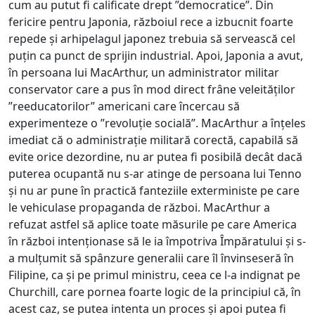
cum au putut fi calificate drept ”democratice”. Din
fericire pentru Japonia, războiul rece a izbucnit foarte
repede și arhipelagul japonez trebuia să servească cel
puțin ca punct de sprijin industrial. Apoi, Japonia a avut,
în persoana lui MacArthur, un administrator militar
conservator care a pus în mod direct frâne veleităților
”reeducatorilor” americani care încercau să
experimenteze o ”revoluție socială”. MacArthur a înțeles
imediat că o administrație militară corectă, capabilă să
evite orice dezordine, nu ar putea fi posibilă decât dacă
puterea ocupantă nu s-ar atinge de persoana lui Tenno
și nu ar pune în practică fanteziile exterministe pe care
le vehiculase propaganda de război. MacArthur a
refuzat astfel să aplice toate măsurile pe care America
în război intenționase să le ia împotriva Împăratului și s-
a mulțumit să spânzure generalii care îl învinseseră în
Filipine, ca și pe primul ministru, ceea ce l-a indignat pe
Churchill, care pornea foarte logic de la principiul că, în
acest caz, se putea intenta un proces și apoi putea fi