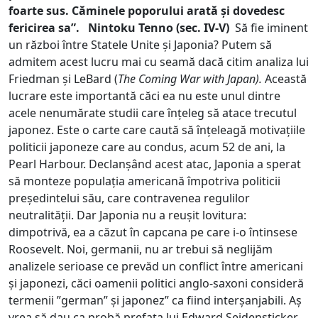
foarte sus. Căminele poporului arată și dovedesc
fericirea sa”.
Nintoku Tenno (sec. IV-V)
Să fie iminent
un război între Statele Unite și Japonia? Putem să
admitem acest lucru mai cu seamă dacă citim analiza lui
Friedman și LeBard (
The Coming War with Japan)
.
Această
lucrare este importantă căci ea nu este unul dintre
acele nenumărate studii care înțeleg să atace trecutul
japonez. Este o carte care caută să înțeleagă motivațiile
politicii japoneze care au condus, acum 52 de ani, la
Pearl Harbour. Declanșând acest atac, Japonia a sperat
să monteze populația americană împotriva politicii
președintelui său, care contravenea regulilor
neutralității. Dar Japonia nu a reușit lovitura:
dimpotrivă, ea a căzut în capcana pe care i-o întinsese
Roosevelt. Noi, germanii, nu ar trebui să neglijăm
analizele serioase ce prevăd un conflict între americani
și japonezi, căci oamenii politici anglo-saxoni consideră
termenii ”german” și japonez” ca fiind interșanjabili. Aș
vrea să dau ca probă prefața lui Edward Seidensticker