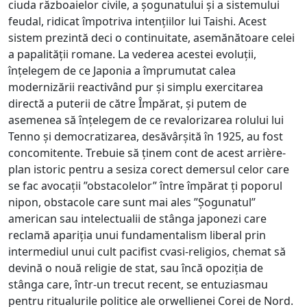
ciuda războaielor civile, a șogunatului și a sistemului
feudal, ridicat împotriva intențiilor lui Taishi. Acest
sistem prezintă deci o continuitate, asemănătoare celei
a papalității romane. La vederea acestei evoluții,
înțelegem de ce Japonia a împrumutat calea
modernizării reactivând pur și simplu exercitarea
directă a puterii de către Împărat, și putem de
asemenea să înțelegem de ce revalorizarea rolului lui
Tenno și democratizarea, desăvârșită în 1925, au fost
concomitente. Trebuie să ținem cont de acest arrière-
plan istoric pentru a sesiza corect demersul celor care
se fac avocații ”obstacolelor” între împărat ți poporul
nipon, obstacole care sunt mai ales ”Șogunatul”
american sau intelectualii de stânga japonezi care
reclamă apariția unui fundamentalism liberal prin
intermediul unui cult pacifist cvasi-religios, chemat să
devină o nouă religie de stat, sau încă opoziția de
stânga care, într-un trecut recent, se entuziasmau
pentru ritualurile politice ale orwellienei Corei de Nord.