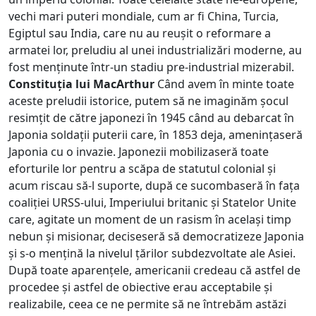
vechi mari puteri mondiale, cum ar fi China, Turcia,
Egiptul sau India, care nu au reușit o reformare a
armatei lor, preludiu al unei industrializări moderne, au
fost menținute într-un stadiu pre-industrial mizerabil.
Constituția lui MacArthur
Când avem în minte toate
aceste preludii istorice, putem să ne imaginăm șocul
resimțit de către japonezi în 1945 când au debarcat în
Japonia soldații puterii care, în 1853 deja, amenințaseră
Japonia cu o invazie. Japonezii mobilizaseră toate
eforturile lor pentru a scăpa de statutul colonial și
acum riscau să-l suporte, după ce sucombaseră în fața
coaliției URSS-ului, Imperiului britanic și Statelor Unite
care, agitate un moment de un rasism în același timp
nebun și misionar, deciseseră să democratizeze Japonia
și s-o mențină la nivelul țărilor subdezvoltate ale Asiei.
După toate aparențele, americanii credeau că astfel de
procedee și astfel de obiective erau acceptabile și
realizabile, ceea ce ne permite să ne întrebăm astăzi