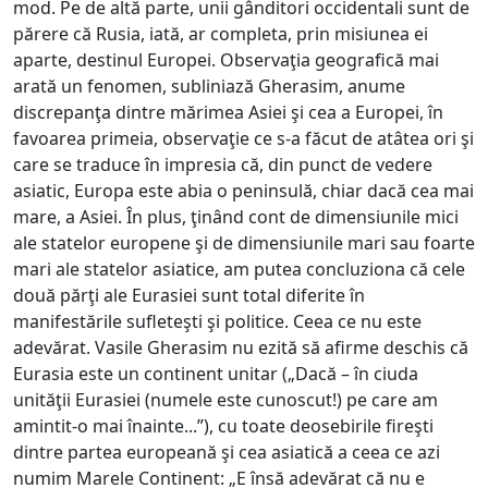
mod. Pe de altă parte, unii gânditori occidentali sunt de
părere că Rusia, iată, ar completa, prin misiunea ei
aparte, destinul Europei. Observaţia geografică mai
arată un fenomen, subliniază Gherasim, anume
discrepanţa dintre mărimea Asiei şi cea a Europei, în
favoarea primeia, observaţie ce s-a făcut de atâtea ori şi
care se traduce în impresia că, din punct de vedere
asiatic, Europa este abia o peninsulă, chiar dacă cea mai
mare, a Asiei. În plus, ţinând cont de dimensiunile mici
ale statelor europene şi de dimensiunile mari sau foarte
mari ale statelor asiatice, am putea concluziona că cele
două părţi ale Eurasiei sunt total diferite în
manifestările sufleteşti şi politice. Ceea ce nu este
adevărat. Vasile Gherasim nu ezită să afirme deschis că
Eurasia este un continent unitar („Dacă – în ciuda
unităţii Eurasiei (numele este cunoscut!) pe care am
amintit-o mai înainte...”), cu toate deosebirile fireşti
dintre partea europeană şi cea asiatică a ceea ce azi
numim Marele Continent: „E însă adevărat că nu e