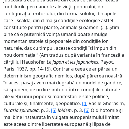
mobilurile permanente ale vieţii poporului, din
configuraţia teritoriului, din forma solului, din apele
care-l scaldă, din climă şi condiţiile ecologice astfel
constituite pentru plante, animale şi oameni (...). Ştim
bine că o puternică voinţă umană poate smulge
momentan statele şi popoarele din condiţiile lor
naturale, dar, cu timpul, aceste condiţii îşi impun din
nou dominaţia.” (Am tradus după varianta în franceză a
cărţii lui Haushofer,
Le Japon et les japonaises
, Payot,
Paris, 1937, pp. 14-15). Contrar a ceea ce ar părea un
determinism geografic nemilos, după părerea noastră
în acest pasaj avem mai degrabă un model de gândire,
să spunem, de ordin simfonic între condiţiile naturale
ale vieţii unui popor şi manifestările sale politice,
culturale şi, finalmente, geopolitice.
[4]
Vasile Gherasim,
Eurasia spirituală
, p. 3.
[5]
Ibidem
, p. 3.
[6]
O dihotomie şi
mai bine instaurată în vulgata europenismului limitat
este aceea dintre libertatea europeană şi lipsa de