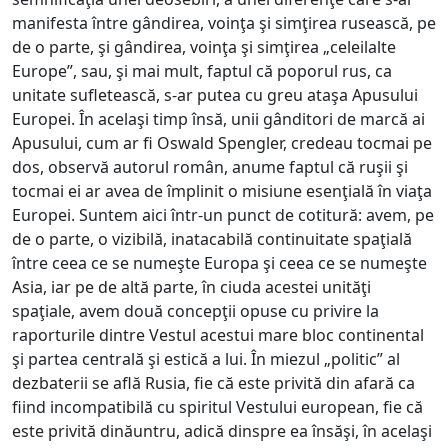
manifesta între gândirea, voinţa şi simţirea rusească, pe
de o parte, şi gândirea, voinţa şi simţirea „celeilalte
Europe”, sau, şi mai mult, faptul că poporul rus, ca
unitate sufletească, s-ar putea cu greu ataşa Apusului
Europei. În acelaşi timp însă, unii gânditori de marcă ai
Apusului, cum ar fi Oswald Spengler, credeau tocmai pe
dos, observă autorul român, anume faptul că ruşii şi
tocmai ei ar avea de împlinit o misiune esenţială în viaţa
Europei. Suntem aici într-un punct de cotitură: avem, pe
de o parte, o vizibilă, inatacabilă continuitate spaţială
între ceea ce se numeşte Europa şi ceea ce se numeşte
Asia, iar pe de altă parte, în ciuda acestei unităţi
spaţiale, avem două concepţii opuse cu privire la
raporturile dintre Vestul acestui mare bloc continental
şi partea centrală şi estică a lui. În miezul „politic” al
dezbaterii se află Rusia, fie că este privită din afară ca
fiind incompatibilă cu spiritul Vestului european, fie că
este privită dinăuntru, adică dinspre ea însăşi, în acelaşi