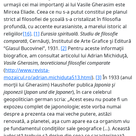
urmaşii cei mai importanţi ai lui Vasile Gherasim este
Mircea Eliade. Ceea ce nu s-a putut constitui pe planul
strict al filosofiei de şcoală s-a cristalizat în filosofia
profundă, cu accente eurasianiste, a marelui istoric al
religiilor
[16]
.
[1]
Eurasia spirituală. Studiu de filosofie
comparată
, Cernăuţi, Institutul de Arte Grafice şi Editură
“Glasul Bucovinei”, 1931.
[2]
Pentru aceste informaţii
biografice, am consultat articolul lui Adrian Michiduţă,
Vasile Gherasim, teoreticianul filosofiei comparate
(
http://www.revista-
mozaicul.ro/adrian.michiduta513.html
).
[3]
În 1933 (anul
morţii lui Gherasim) Haushofer publica
Japonia şi
japonezii
(
Japan und die Japaner
), în care celebrul
geopolitician german scria: „Acest eseu nu poate fi un
expozeu complet de japonologie; este vorba numai
despre a prezenta cea mai veche putere, astăzi
renovată, a planetei, aşa cum apare ea ca organism viu
pe fundamentul condiţiilor sale geografice (...). Această
judecată trebuie să derive din ceea ce caracterizează