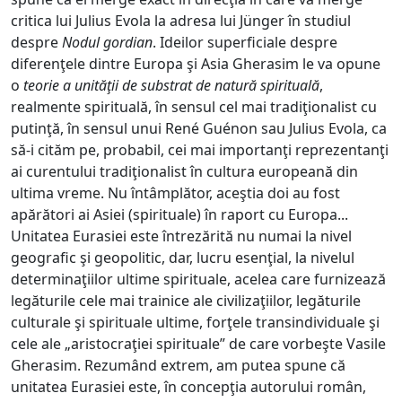
critica lui Julius Evola la adresa lui Jünger în studiul
despre
Nodul gordian
. Ideilor superficiale despre
diferenţele dintre Europa şi Asia Gherasim le va opune
o
teorie a unităţii de substrat de natură spirituală
,
realmente spirituală, în sensul cel mai tradiţionalist cu
putinţă, în sensul unui René Guénon sau Julius Evola, ca
să-i cităm pe, probabil, cei mai importanţi reprezentanţi
ai curentului tradiţionalist în cultura europeană din
ultima vreme. Nu întâmplător, aceştia doi au fost
apărători ai Asiei (spirituale) în raport cu Europa...
Unitatea Eurasiei este întrezărită nu numai la nivel
geografic şi geopolitic, dar, lucru esenţial, la nivelul
determinaţiilor ultime spirituale, acelea care furnizează
legăturile cele mai trainice ale civilizaţiilor, legăturile
culturale şi spirituale ultime, forţele transindividuale şi
cele ale „aristocraţiei spirituale” de care vorbeşte Vasile
Gherasim. Rezumând extrem, am putea spune că
unitatea Eurasiei este, în concepţia autorului român,