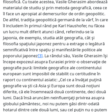
filosofică. Cu toate acestea, Vasile Gherasim abordează
materialul de studiu şi prin metoda geografică, ceea ce
îl face un apropiat al demersurilor de ordin geopolitic.
De altfel, tradiţia geopolitică germană de la vârf, în care
îl includem în primul rând pe Karl Haushofer, nu făcea
un lucru mult diferit atunci când, referindu-se la
Japonia, de exemplu, studia atât geografia, cât şi
filosofia spaţiului japonez pentru a extrage o legătură
semnificativă între spaţiu şi manifestările politice ale
poporului japonez
[3]
. La rândul său, Vasile Gherasim îşi
începe expozeul asupra Eurasiei printr-o observaţie de
geografie pură: limitele geografice ale continentului
european sunt imposibil de stabilit cu certitudine în
raport cu continentul asiatic: „Cel ce a învăţat puţină
geografie va şti că Asia şi Europa sunt două noţiuni
diferite, că ele însemnează două continente, deci două
lumi. Dacă însă aruncăm neinfluenţaţi privirea asupra
globului pământesc, noi nu putem găsi dintr-odată
hotarul dintre cele două lumi, sau cel puţin nu o putem