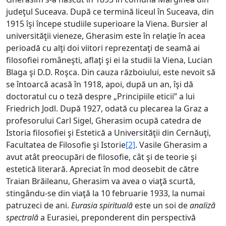
judeţul Suceava. După ce termină liceul în Suceava, din
1915 îşi începe studiile superioare la Viena. Bursier al
universităţii vieneze, Gherasim este în relaţie în acea
perioadă cu alţi doi viitori reprezentaţi de seamă ai
filosofiei româneşti, aflaţi şi ei la studii la Viena, Lucian
Blaga şi D.D. Roşca. Din cauza războiului, este nevoit să
se întoarcă acasă în 1918, apoi, după un an, îşi dă
doctoratul cu o teză despre „Principiile eticii” a lui
Friedrich Jodl. După 1927, odată cu plecarea la Graz a
profesorului Carl Sigel, Gherasim ocupă catedra de
Istoria filosofiei şi Estetică a Universităţii din Cernăuţi,
Facultatea de Filosofie şi Istorie
[2]
. Vasile Gherasim a
avut atât preocupări de filosofie, cât şi de teorie şi
estetică literară. Apreciat în mod deosebit de către
Traian Brăileanu, Gherasim va avea o viaţă scurtă,
stingându-se din viaţă la 10 februarie 1933, la numai
patruzeci de ani.
Eurasia spirituală
este un soi de
analiză
spectrală
a Eurasiei, preponderent din perspectivă