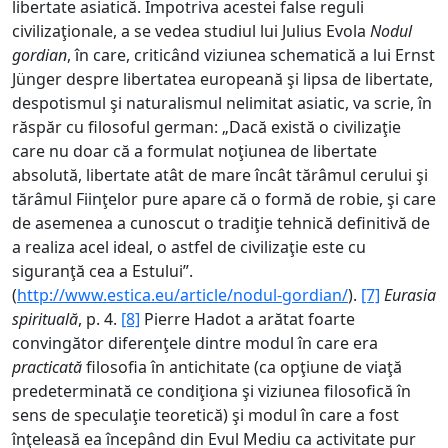
libertate asiatică. Împotriva acestei false reguli
civilizaţionale, a se vedea studiul lui Julius Evola
Nodul
gordian
, în care, criticând viziunea schematică a lui Ernst
Jünger despre libertatea europeană şi lipsa de libertate,
despotismul şi naturalismul nelimitat asiatic, va scrie, în
răspăr cu filosoful german: „Dacă există o civilizaţie
care nu doar că a formulat noţiunea de libertate
absolută, libertate atât de mare încât tărâmul cerului şi
tărâmul Fiinţelor pure apare că o formă de robie, şi care
de asemenea a cunoscut o tradiţie tehnică definitivă de
a realiza acel ideal, o astfel de civilizaţie este cu
siguranţă cea a Estului”.
(
http://www.estica.eu/article/nodul-gordian/
).
[7]
Eurasia
spirituală
, p. 4.
[8]
Pierre Hadot a arătat foarte
convingător diferenţele dintre modul în care era
practicată
filosofia în antichitate (ca opţiune de viaţă
predeterminată ce condiţiona şi viziunea filosofică în
sens de speculaţie teoretică) şi modul în care a fost
înţeleasă ea începând din Evul Mediu ca activitate pur