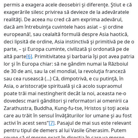
permis a exagera acele deosebiri şi diferenţe. Ştiut e că
exagerările silesc privirea să devieze de la adevăratele
realităţi. De aceea nu cred că am exprima adevărul,
dacă am întrebuinţa cuvintele haos asiat – şi ordine
europeană!, sau cealaltă formulă despre Asia haotică,
deci lipsită de ordine, Asia instinctivă şi primitivă pe de o
parte, – şi Europa cuminte, civilizată şi ordonată pe de
altă parte
[6]
. Primitivitatea şi barbaria îşi pot avea patria
lor şi în Europa chiar: să ne gândim numai la Războiul
de 30 de ani, sau la cel mondial, la revoluţia franceză
sau cea rusească (...) Că, dimpotrivă, e cu putinţă, în
Asia, o aristocraţie spirituală şi că acolo supraomul
poate trăi mai nestingherit decât la noi, aceasta ne-o
dovedesc marii gânditori şi reformatori ai omenirii ca
Zarathustra, Buddha, Kung-fu-tse, Hristos şi toţi aceia
care au trăit în sensul învăţăturilor lor umane şi au fost
activi în acest sens”
[7]
. Pasajul de mai sus este relevant
pentru tipul de demers al lui Vasile Gherasim. Putem
spune că el merge exact în direcţia în care va merge