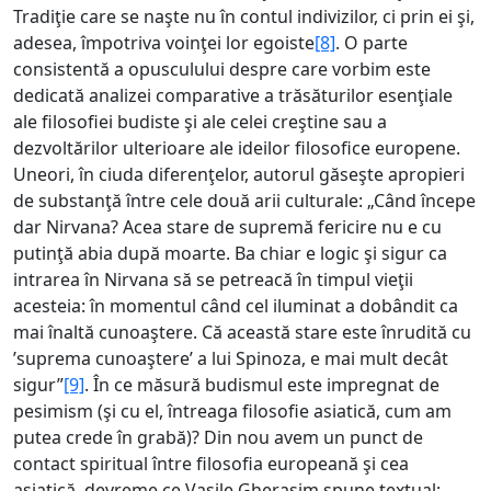
Tradiţie care se naşte nu în contul indivizilor, ci prin ei şi,
adesea, împotriva voinţei lor egoiste
[8]
. O parte
consistentă a opusculului despre care vorbim este
dedicată analizei comparative a trăsăturilor esenţiale
ale filosofiei budiste şi ale celei creştine sau a
dezvoltărilor ulterioare ale ideilor filosofice europene.
Uneori, în ciuda diferenţelor, autorul găseşte apropieri
de substanţă între cele două arii culturale: „Când începe
dar Nirvana? Acea stare de supremă fericire nu e cu
putinţă abia după moarte. Ba chiar e logic şi sigur ca
intrarea în Nirvana să se petreacă în timpul vieţii
acesteia: în momentul când cel iluminat a dobândit ca
mai înaltă cunoaştere. Că această stare este înrudită cu
’suprema cunoaştere’ a lui Spinoza, e mai mult decât
sigur”
[9]
. În ce măsură budismul este impregnat de
pesimism (şi cu el, întreaga filosofie asiatică, cum am
putea crede în grabă)? Din nou avem un punct de
contact spiritual între filosofia europeană şi cea
asiatică, devreme ce Vasile Gherasim spune textual: