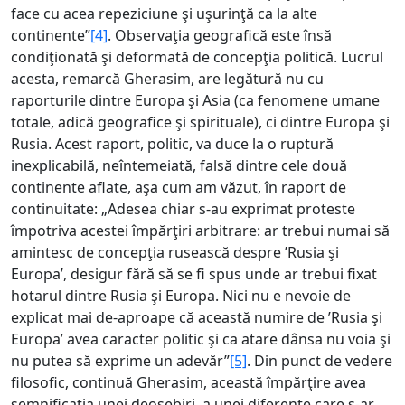
face cu acea repeziciune şi uşurinţă ca la alte
continente”
[4]
. Observaţia geografică este însă
condiţionată şi deformată de concepţia politică. Lucrul
acesta, remarcă Gherasim, are legătură nu cu
raporturile dintre Europa şi Asia (ca fenomene umane
totale, adică geografice şi spirituale), ci dintre Europa şi
Rusia. Acest raport, politic, va duce la o ruptură
inexplicabilă, neîntemeiată, falsă dintre cele două
continente aflate, aşa cum am văzut, în raport de
continuitate: „Adesea chiar s-au exprimat proteste
împotriva acestei împărţiri arbitrare: ar trebui numai să
amintesc de concepţia rusească despre ’Rusia şi
Europa’, desigur fără să se fi spus unde ar trebui fixat
hotarul dintre Rusia şi Europa. Nici nu e nevoie de
explicat mai de-aproape că această numire de ’Rusia şi
Europa’ avea caracter politic şi ca atare dânsa nu voia şi
nu putea să exprime un adevăr”
[5]
. Din punct de vedere
filosofic, continuă Gherasim, această împărţire avea
semnificaţia unei deosebiri, a unei diferenţe care s-ar