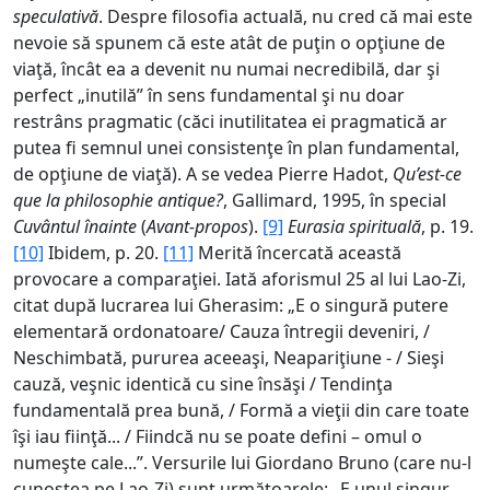
speculativă
. Despre filosofia actuală, nu cred că mai este
nevoie să spunem că este atât de puţin o opţiune de
viaţă, încât ea a devenit nu numai necredibilă, dar şi
perfect „inutilă” în sens fundamental şi nu doar
restrâns pragmatic (căci inutilitatea ei pragmatică ar
putea fi semnul unei consistenţe în plan fundamental,
de opţiune de viaţă). A se vedea Pierre Hadot,
Qu’est-ce
que la philosophie antique?
, Gallimard, 1995, în special
Cuvântul înainte
(
Avant-propos
).
[9]
Eurasia spirituală
, p. 19.
[10]
Ibidem, p. 20.
[11]
Merită încercată această
provocare a comparaţiei. Iată aforismul 25 al lui Lao-Zi,
citat după lucrarea lui Gherasim: „E o singură putere
elementară ordonatoare/ Cauza întregii deveniri, /
Neschimbată, pururea aceeaşi, Neapariţiune - / Sieşi
cauză, veşnic identică cu sine însăşi / Tendinţa
fundamentală prea bună, / Formă a vieţii din care toate
îşi iau fiinţă... / Fiindcă nu se poate defini – omul o
numeşte cale...”. Versurile lui Giordano Bruno (care nu-l
cunoştea pe Lao-Zi) sunt următoarele: „E unul singur