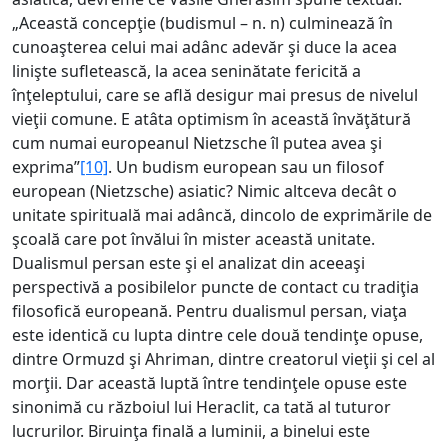
„Această concepţie (budismul – n. n) culminează în
cunoaşterea celui mai adânc adevăr şi duce la acea
linişte sufletească, la acea seninătate fericită a
înţeleptului, care se află desigur mai presus de nivelul
vieţii comune. E atâta optimism în această învăţătură
cum numai europeanul Nietzsche îl putea avea şi
exprima”
[10]
. Un budism european sau un filosof
european (Nietzsche) asiatic? Nimic altceva decât o
unitate spirituală mai adâncă, dincolo de exprimările de
şcoală care pot învălui în mister această unitate.
Dualismul persan este şi el analizat din aceeaşi
perspectivă a posibilelor puncte de contact cu tradiţia
filosofică europeană. Pentru dualismul persan, viaţa
este identică cu lupta dintre cele două tendinţe opuse,
dintre Ormuzd şi Ahriman, dintre creatorul vieţii şi cel al
morţii. Dar această luptă între tendinţele opuse este
sinonimă cu războiul lui Heraclit, ca tată al tuturor
lucrurilor. Biruinţa finală a luminii, a binelui este