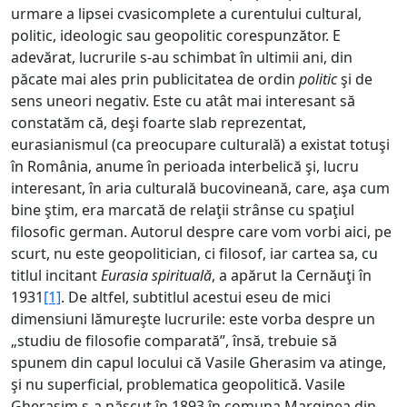
urmare a lipsei cvasicomplete a curentului cultural,
politic, ideologic sau geopolitic corespunzător. E
adevărat, lucrurile s-au schimbat în ultimii ani, din
păcate mai ales prin publicitatea de ordin
politic
şi de
sens uneori negativ. Este cu atât mai interesant să
constatăm că, deşi foarte slab reprezentat,
eurasianismul (ca preocupare culturală) a existat totuşi
în România, anume în perioada interbelică şi, lucru
interesant, în aria culturală bucovineană, care, aşa cum
bine ştim, era marcată de relaţii strânse cu spaţiul
filosofic german. Autorul despre care vom vorbi aici, pe
scurt, nu este geopolitician, ci filosof, iar cartea sa, cu
titlul incitant
Eurasia spirituală
, a apărut la Cernăuţi în
1931
[1]
. De altfel, subtitlul acestui eseu de mici
dimensiuni lămureşte lucrurile: este vorba despre un
„studiu de filosofie comparată”, însă, trebuie să
spunem din capul locului că Vasile Gherasim va atinge,
şi nu superficial, problematica geopolitică. Vasile
Gherasim s-a născut în 1893 în comuna Marginea din