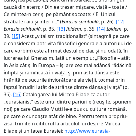
cauză din etern; / Din ea tresar mişcare, viaţă – toate /
Ce mintea-n cer şi pe pământ socoate: / El Unicul
străbate raiu şi infern...” (
Eurasia spirituală
, p. 26).
[12]
Eurasia spirituală
, p. 35.
[13]
Ibidem
, p. 35.
[14]
Ibidem
, p.
39.
[15]
Acest „vitalism tradiţionalist” (sintagmă pe care
o considerăm potrivită filosofiei generale a autorului de
care vorbim) este afirmat destul de clar, şi nu odată, în
lucrarea lui Gherasim. Iată un exemplu: „Filosofia – atât
în Asia cât şi în Europa – îşi are cea mai adâncă rădăcină
înfiptă şi ramificată în viaţă; şi prin asta dânsa este
hrănită de sucurile înviorătoare ale vieţii, tocmai prin
faptul înrudirii atât de strânse dintre dânsa şi viaţă” (p.
36).
[16]
Catalogarea lui Mircea Eliade ca autor
„eurasianist” este unul dintre pariurile (reuşite, spunem
noi) pe care Claudio Mutti le-a pus cu cultura română,
pe care o cunoaşte atât de bine. Pentru tema propriu-
zisă, trimitem cititorul la articolul lui despre Mircea
Eliade şi unitatea Eurasiei:
http://www.eurasia-