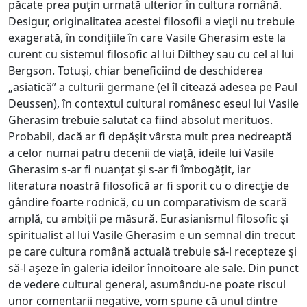
păcate prea puţin urmată ulterior în cultura română.
Desigur, originalitatea acestei filosofii a vieţii nu trebuie
exagerată, în condiţiile în care Vasile Gherasim este la
curent cu sistemul filosofic al lui Dilthey sau cu cel al lui
Bergson. Totuşi, chiar beneficiind de deschiderea
„asiatică” a culturii germane (el îl citează adesea pe Paul
Deussen), în contextul cultural românesc eseul lui Vasile
Gherasim trebuie salutat ca fiind absolut merituos.
Probabil, dacă ar fi depăşit vârsta mult prea nedreaptă
a celor numai patru decenii de viaţă, ideile lui Vasile
Gherasim s-ar fi nuanţat şi s-ar fi îmbogăţit, iar
literatura noastră filosofică ar fi sporit cu o direcţie de
gândire foarte rodnică, cu un comparativism de scară
amplă, cu ambiţii pe măsură. Eurasianismul filosofic şi
spiritualist al lui Vasile Gherasim e un semnal din trecut
pe care cultura română actuală trebuie să-l recepteze şi
să-l aşeze în galeria ideilor înnoitoare ale sale. Din punct
de vedere cultural general, asumându-ne poate riscul
unor comentarii negative, vom spune că unul dintre