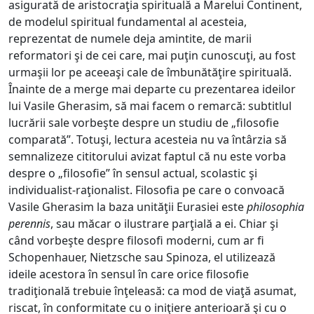
asigurată de aristocraţia spirituală a Marelui Continent,
de modelul spiritual fundamental al acesteia,
reprezentat de numele deja amintite, de marii
reformatori şi de cei care, mai puţin cunoscuţi, au fost
urmaşii lor pe aceeaşi cale de îmbunătăţire spirituală.
Înainte de a merge mai departe cu prezentarea ideilor
lui Vasile Gherasim, să mai facem o remarcă: subtitlul
lucrării sale vorbeşte despre un studiu de „filosofie
comparată”. Totuşi, lectura acesteia nu va întârzia să
semnalizeze cititorului avizat faptul că nu este vorba
despre o „filosofie” în sensul actual, scolastic şi
individualist-raţionalist. Filosofia pe care o convoacă
Vasile Gherasim la baza unităţii Eurasiei este
philosophia
perennis
, sau măcar o ilustrare parţială a ei. Chiar şi
când vorbeşte despre filosofi moderni, cum ar fi
Schopenhauer, Nietzsche sau Spinoza, el utilizează
ideile acestora în sensul în care orice filosofie
tradiţională trebuie înţeleasă: ca mod de viaţă asumat,
riscat, în conformitate cu o iniţiere anterioară şi cu o