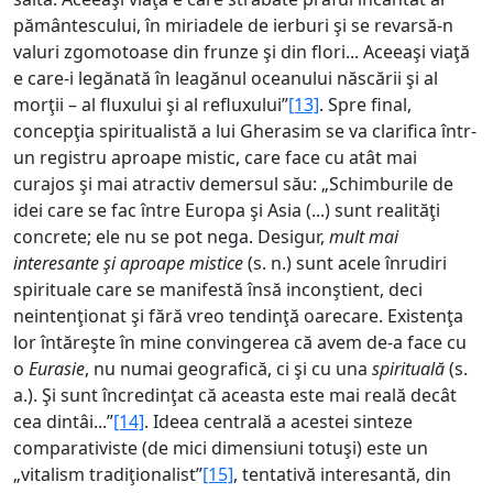
pământescului, în miriadele de ierburi şi se revarsă-n
valuri zgomotoase din frunze şi din flori... Aceeaşi viaţă
e care-i legănată în leagănul oceanului născării şi al
morţii – al fluxului şi al refluxului”
[13]
. Spre final,
concepţia spiritualistă a lui Gherasim se va clarifica într-
un registru aproape mistic, care face cu atât mai
curajos şi mai atractiv demersul său: „Schimburile de
idei care se fac între Europa şi Asia (...) sunt realităţi
concrete; ele nu se pot nega. Desigur,
mult mai
interesante şi aproape mistice
(s. n.) sunt acele înrudiri
spirituale care se manifestă însă inconştient, deci
neintenţionat şi fără vreo tendinţă oarecare. Existenţa
lor întăreşte în mine convingerea că avem de-a face cu
o
Eurasie
, nu numai geografică, ci şi cu una
spirituală
(s.
a.). Şi sunt încredinţat că aceasta este mai reală decât
cea dintâi...”
[14]
. Ideea centrală a acestei sinteze
comparativiste (de mici dimensiuni totuşi) este un
„vitalism tradiţionalist”
[15]
, tentativă interesantă, din