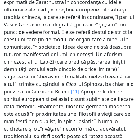
exprimată de Zarathustra în concordanţă cu ideile
ulterioare ale tradiţiei creştine europene. Filosofia şi
tradiţia chineză, la care se referă în continuare, îi par lui
Vasile Gherasim mai degrabă „prozaice” şi „seci” din
punct de vedere formal. Ele se referă destul de strict la
chestiuni care ţin de modul de organizare a binelui în
comunitate, în societate. Ideea de ordine stă deasupra
tuturor manifestărilor lumii chinezeşti. Un aforism
chinezesc al lui Lao-Zi (care predică păstrarea liniştii
demnităţii omului activ dincolo de orice limitare) îi
sugerează lui Gherasim o tonalitate nietzscheeană, iar
altul îl trimite cu gândul la
Etica
lui Spinoza, ba chiar la o
poezie a lui Giordano Bruno!
[11]
Apropierile dintre
spiritul european şi cel asiatic sunt subliniate de fiecare
dată metodic. Finalmente, filosofia germană modernă
este adusă în proximitatea unei filosofii a vieţii care se
manifestă non-dualist, în spirit „asiatic”. Numai o
etichetare şi o „învăţare” neconformă cu adevăratul,
tradiţionalul spirit filosofic poate să rateze această