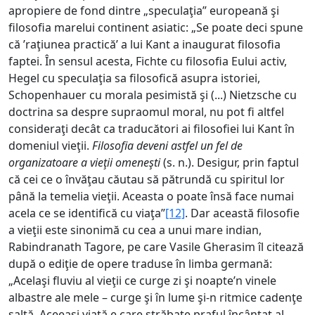
apropiere de fond dintre „speculaţia” europeană şi
filosofia marelui continent asiatic: „Se poate deci spune
că ’raţiunea practică’ a lui Kant a inaugurat filosofia
faptei. În sensul acesta, Fichte cu filosofia Eului activ,
Hegel cu speculaţia sa filosofică asupra istoriei,
Schopenhauer cu morala pesimistă şi (...) Nietzsche cu
doctrina sa despre supraomul moral, nu pot fi altfel
consideraţi decât ca traducători ai filosofiei lui Kant în
domeniul vieţii.
Filosofia deveni astfel un fel de
organizatoare a vieţii omeneşti
(s. n.). Desigur, prin faptul
că cei ce o învăţau căutau să pătrundă cu spiritul lor
până la temelia vieţii. Aceasta o poate însă face numai
acela ce se identifică cu viaţa”
[12]
. Dar această filosofie
a vieţii este sinonimă cu cea a unui mare indian,
Rabindranath Tagore, pe care Vasile Gherasim îl citează
după o ediţie de opere traduse în limba germană:
„Acelaşi fluviu al vieţii ce curge zi şi noapte’n vinele
albastre ale mele – curge şi în lume şi-n ritmice cadenţe
saltă. Aceeaşi viaţă e care străbate praful încântat al