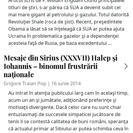
Articol scris de F. William Engdahl Citind principalele
titluri de ştiri, s-ar părea că SUA a devenit subit cel
mai mare gigant al petrolului şi gazului. Totul datorită
Revoluţiei Shale (roca de şist). Recent, preşedintele
Obama a lăsat să se înţeleagă că SUA ar putea ajuta
Ucraina în problematica gazelor şi a dependenţei
acesteia faţă de Rusia, pe baza excedentului ...
Mesaje din Sirius (XXXVII) Halep şi
Iohannis – binomul frustrării
naţionale
Grigore Traian Pop | 16 iunie 2014
Au intrat în atenţia publicului larg cam în acelaşi timp,
acum un an şi jumătate, adiţionând preferinţe şi
motivaţii divergente. Dacă celor care nu sunt chiar
entuziasmaţi de succesele simpaticei jucătoare de
tenis li se contestă calitatea de buni români, speranţa
că actualul primar al Sibiului ar putea schimba ceva în