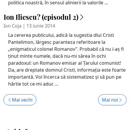
politica noastră, în sensul alinierii la valorile ...
Ion Iliescu? (episodul 2)
Ion Coja | 13 iunie 2014
La cererea publicului, adică la sugestia dlui Cristi
Pantelimon, lărgesc paranteza referitoare la
„enigmaticul colonel Romanov”. Probabil că nu i-aș fi
ținut minte numele, dacă nu-mi sărea în ochi
paradoxul: un Romanov emisar al Țarului comunist!
Da, are dreptate domnul Cristi, informația este foarte
importantă. Voi încerca să sistematizez și să pun pe
hârtie tot ce-mi aduc ...
Mai vechi
Mai noi