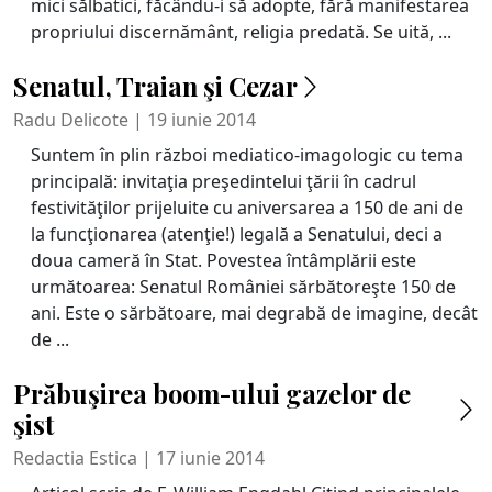
mici sălbatici, făcându-i să adopte, fără manifestarea
propriului discernământ, religia predată. Se uită, ...
Senatul, Traian şi Cezar
Radu Delicote | 19 iunie 2014
Suntem în plin război mediatico-imagologic cu tema
principală: invitaţia preşedintelui ţării în cadrul
festivităţilor prijeluite cu aniversarea a 150 de ani de
la funcţionarea (atenţie!) legală a Senatului, deci a
doua cameră în Stat. Povestea întâmplării este
următoarea: Senatul României sărbătoreşte 150 de
ani. Este o sărbătoare, mai degrabă de imagine, decât
de ...
Prăbuşirea boom-ului gazelor de
şist
Redactia Estica | 17 iunie 2014