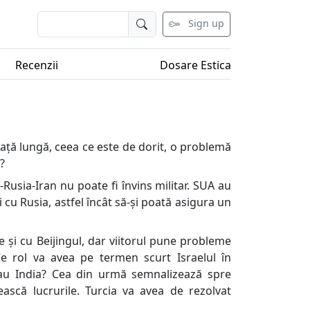
Sign up
Recenzii
Dosare Estica
ață lungă, ceea ce este de dorit, o problemă
?
-Rusia-Iran nu poate fi învins militar. SUA au
i cu Rusia, astfel încât să-și poată asigura un
e și cu Beijingul, dar viitorul pune probleme
Ce rol va avea pe termen scurt Israelul în
sau India? Cea din urmă semnalizează spre
ească lucrurile. Turcia va avea de rezolvat