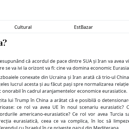
Cultural
EstBazar
a?
esupunând că acordul de pace dintre SUA și Iran va avea vi
re se va ivi la orizont va fi: cine va domina economic Eurasia
zboaiele conexate din Ucraina și Iran arată că trio-ul China
țeles lucrul acesta și au făcut pași spre normalizarea relație
c onorabil în cadrul aranjamentelor economice eurasiatice.
zita lui Trump în China a arătat că e posibilă o detensionar
rioase: ce rol va avea UE în noul scenariu eurasiatic? 
ordurile americano-eurasiatice? Ce rol vor avea Turcia 
recția eurasiatică, ceea ce va complica, în loc să limpez
ferendul cu Israelul în ce privește gazul din Mediterana.