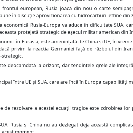
 frontul european, Rusia joacă din nou o carte semipașni
pune în discuție aprovizionarea cu hidrocarburi ieftine din 
ția economică Rusia-Europa va aduce în dificultate SUA, ca
easta protejată strategic de eșecul militar american din Ir
omic în Eurasia, este amenințată de China și UE, în vreme 
 iar dacă privim la reacția Germaniei față de războiul din
-strategic.
te deocamdată la orizont, dar tendințele grele ale integrăr
cipal între UE și SUA, care are încă în Europa capabilități mi
e de rezolvare a acestei ecuații tragice este zdrobirea lor 
UA, Rusia și China nu au dezlegat deja această complicată
la acest moment.