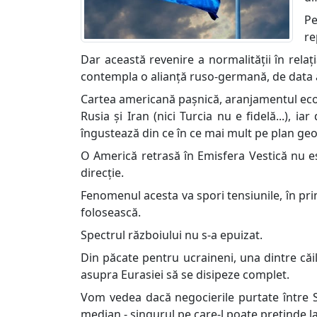
Pe
re
Dar această revenire a normalității în rela
contempla o alianță ruso-germană, de data ac
Cartea americană pașnică, aranjamentul econ
Rusia și Iran (nici Turcia nu e fidelă...),
îngustează din ce în ce mai mult pe plan geo
O Americă retrasă în Emisfera Vestică nu es
direcție.
Fenomenul acesta va spori tensiunile, în prin
folosească.
Spectrul războiului nu s-a epuizat.
Din păcate pentru ucraineni, una dintre căil
asupra Eurasiei să se disipeze complet.
Vom vedea dacă negocierile purtate între S
median - singurul pe care-l poate pretinde 