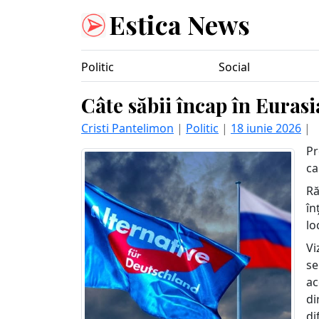
Estica News
Politic
Social
Câte săbii încap în Eurasi
Cristi Pantelimon
|
Politic
|
18 iunie 2026
|
Pr
ca
Ră
în
lo
Vi
se
ac
di
di