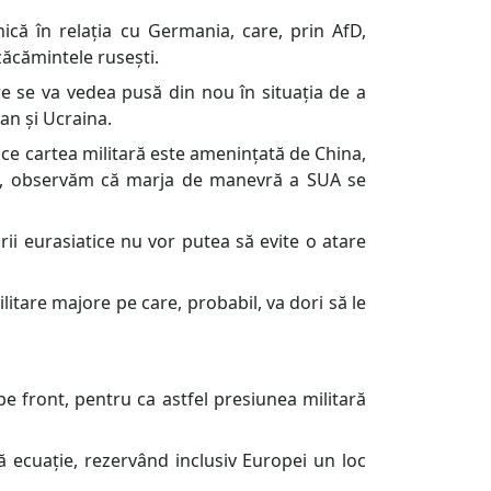
că în relația cu Germania, care, prin AfD,
zăcămintele rusești.
re se va vedea pusă din nou în situația de a
an și Ucraina.
ce cartea militară este amenințată de China,
 Iran, observăm că marja de manevră a SUA se
ii eurasiatice nu vor putea să evite o atare
litare majore pe care, probabil, va dori să le
pe front, pentru ca astfel presiunea militară
 ecuație, rezervând inclusiv Europei un loc