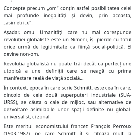
Concepte precum „om” conțin astfel posibilitatea celei
mai profunde inegalități și devin, prin aceasta,
„asimetrice”.
Așadar, omul Umanității care nu mai corespunde
revoluției globaliste este un Nimeni, își pierde cu totul
orice urmă de legitimitate ca ființă social-politică. El
devine non-om.
Revoluția globalistă nu poate trăi decât ca perfecțiune
utopică a unei definiții care se neagă cu prima
manifestare reală de viață socială...
În context, epoca în care scrie Schmitt, este cea în care,
dincolo de cele două superputeri industriale (SUA-
URSS), se căuta o cale de mijloc, sau alternative de
dezvoltare asimilabile unor spații definite nu global-
universalist, ci zonal.
Este meritul economistului francez François Perroux
(1903-1987), pe care Schmitt îl și citează mult la