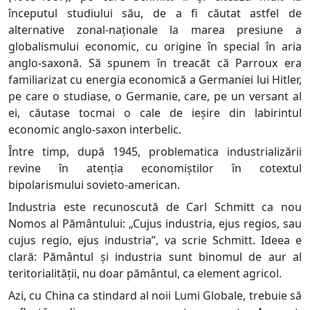
începutul studiului său, de a fi căutat astfel de
alternative zonal-naționale la marea presiune a
globalismului economic, cu origine în special în aria
anglo-saxonă. Să spunem în treacăt că Parroux era
familiarizat cu energia economică a Germaniei lui Hitler,
pe care o studiase, o Germanie, care, pe un versant al
ei, căutase tocmai o cale de ieșire din labirintul
economic anglo-saxon interbelic.
Între timp, după 1945, problematica industrializării
revine în atenția economiștilor în cotextul
bipolarismului sovieto-american.
Industria este recunoscută de Carl Schmitt ca nou
Nomos al Pământului: „Cujus industria, ejus regios, sau
cujus regio, ejus industria”, va scrie Schmitt. Ideea e
clară: Pământul și industria sunt binomul de aur al
teritorialității, nu doar pământul, ca element agricol.
Azi, cu China ca stindard al noii Lumi Globale, trebuie să