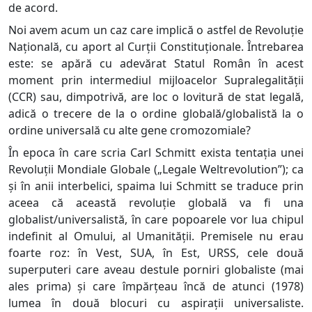
de acord.
Noi avem acum un caz care implică o astfel de Revoluție
Națională, cu aport al Curții Constituționale. Întrebarea
este: se apără cu adevărat Statul Român în acest
moment prin intermediul mijloacelor Supralegalității
(CCR) sau, dimpotrivă, are loc o lovitură de stat legală,
adică o trecere de la o ordine globală/globalistă la o
ordine universală cu alte gene cromozomiale?
În epoca în care scria Carl Schmitt exista tentația unei
Revoluții Mondiale Globale („Legale Weltrevolution”); ca
și în anii interbelici, spaima lui Schmitt se traduce prin
aceea că această revoluție globală va fi una
globalist/universalistă, în care popoarele vor lua chipul
indefinit al Omului, al Umanității. Premisele nu erau
foarte roz: în Vest, SUA, în Est, URSS, cele două
superputeri care aveau destule porniri globaliste (mai
ales prima) și care împărțeau încă de atunci (1978)
lumea în două blocuri cu aspirații universaliste.