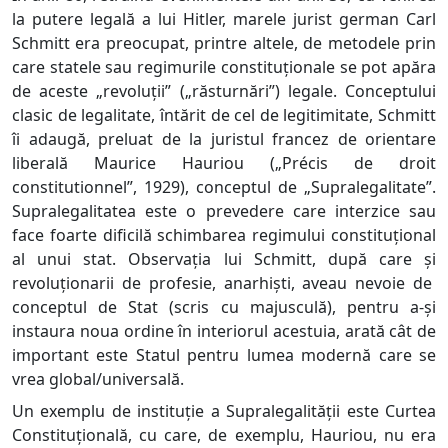
la putere legală a lui Hitler, marele jurist german Carl
Schmitt era preocupat, printre altele, de metodele prin
care statele sau regimurile constituționale se pot apăra
de aceste „revoluții” („răsturnări”) legale. Conceptului
clasic de legalitate, întărit de cel de legitimitate, Schmitt
îi adaugă, preluat de la juristul francez de orientare
liberală Maurice Hauriou („Précis de droit
constitutionnel”, 1929), conceptul de „Supralegalitate”.
Supralegalitatea este o prevedere care interzice sau
face foarte dificilă schimbarea regimului constituțional
al unui stat. Observația lui Schmitt, după care și
revoluționarii de profesie, anarhiști, aveau nevoie de
conceptul de Stat (scris cu majusculă), pentru a-și
instaura noua ordine în interiorul acestuia, arată cât de
important este Statul pentru lumea modernă care se
vrea global/universală.
Un exemplu de instituție a Supralegalității este Curtea
Constituțională, cu care, de exemplu, Hauriou, nu era