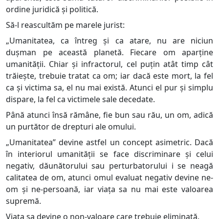
ordine juridică și politică.
Să-l reascultăm pe marele jurist:
„Umanitatea, ca întreg și ca atare, nu are niciun
dușman pe această planetă. Fiecare om aparține
umanității. Chiar și infractorul, cel puțin atât timp cât
trăiește, trebuie tratat ca om; iar dacă este mort, la fel
ca și victima sa, el nu mai există. Atunci el pur și simplu
dispare, la fel ca victimele sale decedate.
Până atunci însă rămâne, fie bun sau rău, un om, adică
un purtător de drepturi ale omului.
„Umanitatea” devine astfel un concept asimetric. Dacă
în interiorul umanității se face discriminare și celui
negativ, dăunătorului sau perturbatorului i se neagă
calitatea de om, atunci omul evaluat negativ devine ne-
om și ne-persoană, iar viața sa nu mai este valoarea
supremă.
Viața sa devine o non-valoare care trebuie eliminată.