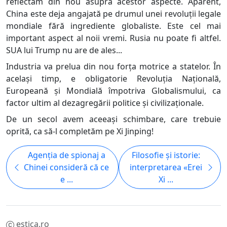
reflectăm din nou asupra acestor aspecte. Aparent,
China este deja angajată pe drumul unei revoluții legale
mondiale fără ingrediente globaliste. Este cel mai
important aspect al noii vremi. Rusia nu poate fi altfel.
SUA lui Trump nu are de ales...
Industria va prelua din nou forța motrice a statelor. În
același timp, e obligatorie Revoluția Națională,
Europeană și Mondială împotriva Globalismului, ca
factor ultim al dezagregării politice și civilizaționale.
De un secol avem aceeași schimbare, care trebuie
oprită, ca să-l completăm pe Xi Jinping!
Agenția de spionaj a
Filosofie și istorie:
Chinei consideră că ce
interpretarea «Erei
e ...
Xi ...
estica.ro