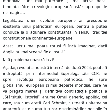
mondială sunt mai puternice și mai active decât
tendința către o revoluție europeană, astăzi aproape de
neimaginat.
Legalitatea unei revoluții europene ar presupune
existența unui patriotism european, pentru a putea
conduce la o adunare constituantă în sensul tradiției
constituționale continental-europene.
Acest lucru mai poate totuși fi încă imaginat, dacă
Anglia nu mai vrea să fie o insulă”.
Iată problema noastră la zi!
Așadar, revoluția noastră internă, de după 2024, poate fi
îndreptată, prin intermediul Supralegalității CCR, fie
spre revoluția europeană patriotică, fie spre
globalismul european și mai departe mondial, care ne
va pregăti marea și definitiva contradicție politică a
„Sfârșitului istoriei”, anume Omul generic, apolitic, cel
care, așa cum arată Carl Schmitt, cu toată unitatea sa
aparentă, este suma tuturor discriminărilor posibile în