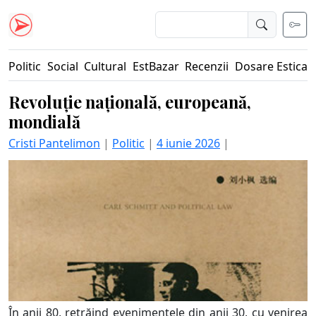
Politic
Social
Cultural
EstBazar
Recenzii
Dosare Estica
Revoluție națională, europeană,
mondială
Cristi Pantelimon
|
Politic
|
4 iunie 2026
|
În anii 80, retrăind evenimentele din anii 30, cu venirea