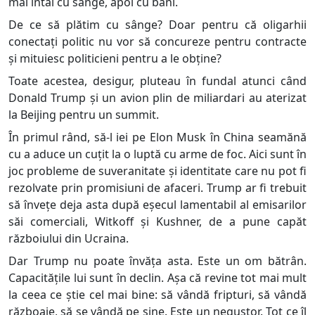
mai întâi cu sânge, apoi cu bani.
De ce să plătim cu sânge? Doar pentru că oligarhii
conectați politic nu vor să concureze pentru contracte
și mituiesc politicieni pentru a le obține?
Toate acestea, desigur, pluteau în fundal atunci când
Donald Trump și un avion plin de miliardari au aterizat
la Beijing pentru un summit.
În primul rând, să-l iei pe Elon Musk în China seamănă
cu a aduce un cuțit la o luptă cu arme de foc. Aici sunt în
joc probleme de suveranitate și identitate care nu pot fi
rezolvate prin promisiuni de afaceri. Trump ar fi trebuit
să învețe deja asta după eșecul lamentabil al emisarilor
săi comerciali, Witkoff și Kushner, de a pune capăt
războiului din Ucraina.
Dar Trump nu poate învăța asta. Este un om bătrân.
Capacitățile lui sunt în declin. Așa că revine tot mai mult
la ceea ce știe cel mai bine: să vândă fripturi, să vândă
războaie, să se vândă pe sine. Este un negustor. Tot ce îl