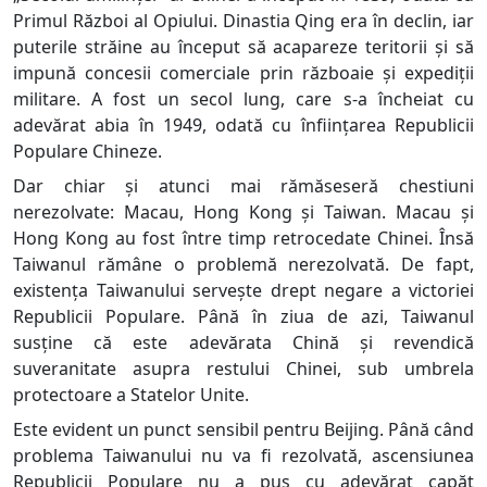
Primul Război al Opiului. Dinastia Qing era în declin, iar
puterile străine au început să acapareze teritorii și să
impună concesii comerciale prin războaie și expediții
militare. A fost un secol lung, care s-a încheiat cu
adevărat abia în 1949, odată cu înființarea Republicii
Populare Chineze.
Dar chiar și atunci mai rămăseseră chestiuni
nerezolvate: Macau, Hong Kong și Taiwan. Macau și
Hong Kong au fost între timp retrocedate Chinei. Însă
Taiwanul rămâne o problemă nerezolvată. De fapt,
existența Taiwanului servește drept negare a victoriei
Republicii Populare. Până în ziua de azi, Taiwanul
susține că este adevărata Chină și revendică
suveranitate asupra restului Chinei, sub umbrela
protectoare a Statelor Unite.
Este evident un punct sensibil pentru Beijing. Până când
problema Taiwanului nu va fi rezolvată, ascensiunea
Republicii Populare nu a pus cu adevărat capăt