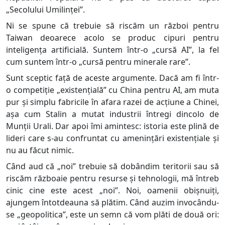
„Secolului Umilinței”.
Ni se spune că trebuie să riscăm un război pentru
Taiwan deoarece acolo se produc cipuri pentru
inteligența artificială. Suntem într-o „cursă AI”, la fel
cum suntem într-o „cursă pentru minerale rare”.
Sunt sceptic față de aceste argumente. Dacă am fi într-
o competiție „existențială” cu China pentru AI, am muta
pur și simplu fabricile în afara razei de acțiune a Chinei,
așa cum Stalin a mutat industrii întregi dincolo de
Munții Urali. Dar apoi îmi amintesc: istoria este plină de
lideri care s-au confruntat cu amenințări existențiale și
nu au făcut nimic.
Când aud că „noi” trebuie să dobândim teritorii sau să
riscăm războaie pentru resurse și tehnologii, mă întreb
cinic cine este acest „noi”. Noi, oamenii obișnuiți,
ajungem întotdeauna să plătim. Când auzim invocându-
se „geopolitica”, este un semn că vom plăti de două ori: