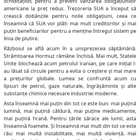
lichidităților, pentru a preveni vânzarea obligațiunilor
americane la preț redus. Trezoreria SUA a început să
crească dobânzile pentru noile obligațiuni, ceea ce
înseamnă că SUA vor plăti mai mult creditorilor și mai
puțin beneficiarilor pentru a menține întregul sistem pe
linia de plutire.
Războiul se află acum în a unsprezecea săptămână.
Strâmtoarea Hormuz rămâne închisă. Mai mult, Statele
Unite blochează acum petrolul iranian, pe care inițial l-
au lăsat să circule pentru a evita o creștere și mai mare
a prețurilor globale. Lumea se confruntă acum cu
lipsuri de petrol, gaze naturale, îngrășăminte și alte
substanțe chimice necesare industriei moderne.
Asta înseamnă mai puțin din tot ce este bun: mai puțină
lumină, mai puțină căldură, mai puține medicamente,
mai puțină hrană. Pentru țările sărace ale lumii, asta
înseamnă foamete. Și înseamnă mai mult din tot ce este
rău: mai multă instabilitate, mai multă violență, mai