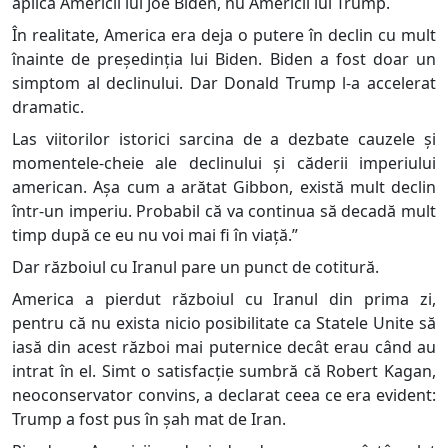
aplică Americii lui Joe Biden, nu Americii lui Trump.
În realitate, America era deja o putere în declin cu mult
înainte de președinția lui Biden. Biden a fost doar un
simptom al declinului. Dar Donald Trump l-a accelerat
dramatic.
Las viitorilor istorici sarcina de a dezbate cauzele și
momentele-cheie ale declinului și căderii imperiului
american. Așa cum a arătat Gibbon, există mult declin
într-un imperiu. Probabil că va continua să decadă mult
timp după ce eu nu voi mai fi în viață.”
Dar războiul cu Iranul pare un punct de cotitură.
America a pierdut războiul cu Iranul din prima zi,
pentru că nu exista nicio posibilitate ca Statele Unite să
iasă din acest război mai puternice decât erau când au
intrat în el. Simt o satisfacție sumbră că Robert Kagan,
neoconservator convins, a declarat ceea ce era evident:
Trump a fost pus în șah mat de Iran.