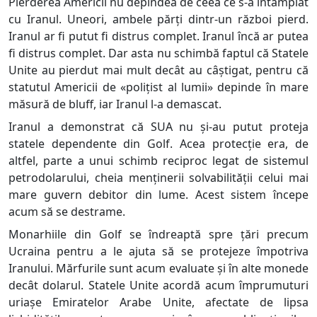
Pierderea Americii nu depindea de ceea ce s-a întâmplat
cu Iranul. Uneori, ambele părți dintr-un război pierd.
Iranul ar fi putut fi distrus complet. Iranul încă ar putea
fi distrus complet. Dar asta nu schimbă faptul că Statele
Unite au pierdut mai mult decât au câștigat, pentru că
statutul Americii de «polițist al lumii» depinde în mare
măsură de bluff, iar Iranul l-a demascat.
Iranul a demonstrat că SUA nu și-au putut proteja
statele dependente din Golf. Acea protecție era, de
altfel, parte a unui schimb reciproc legat de sistemul
petrodolarului, cheia menținerii solvabilității celui mai
mare guvern debitor din lume. Acest sistem începe
acum să se destrame.
Monarhiile din Golf se îndreaptă spre țări precum
Ucraina pentru a le ajuta să se protejeze împotriva
Iranului. Mărfurile sunt acum evaluate și în alte monede
decât dolarul. Statele Unite acordă acum împrumuturi
uriașe Emiratelor Arabe Unite, afectate de lipsa