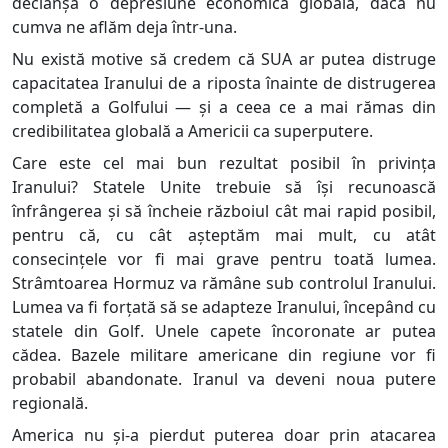
declanșa o depresiune economică globală, dacă nu
cumva ne aflăm deja într-una.
Nu există motive să credem că SUA ar putea distruge
capacitatea Iranului de a riposta înainte de distrugerea
completă a Golfului — și a ceea ce a mai rămas din
credibilitatea globală a Americii ca superputere.
Care este cel mai bun rezultat posibil în privința
Iranului? Statele Unite trebuie să își recunoască
înfrângerea și să încheie războiul cât mai rapid posibil,
pentru că, cu cât așteptăm mai mult, cu atât
consecințele vor fi mai grave pentru toată lumea.
Strâmtoarea Hormuz va rămâne sub controlul Iranului.
Lumea va fi forțată să se adapteze Iranului, începând cu
statele din Golf. Unele capete încoronate ar putea
cădea. Bazele militare americane din regiune vor fi
probabil abandonate. Iranul va deveni noua putere
regională.
America nu și-a pierdut puterea doar prin atacarea