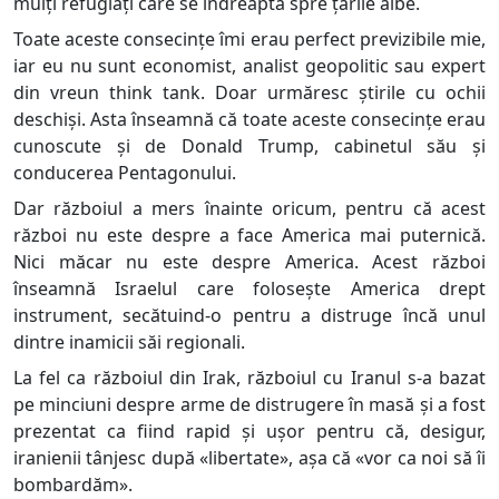
mulți refugiați care se îndreaptă spre țările albe.
Toate aceste consecințe îmi erau perfect previzibile mie,
iar eu nu sunt economist, analist geopolitic sau expert
din vreun think tank. Doar urmăresc știrile cu ochii
deschiși. Asta înseamnă că toate aceste consecințe erau
cunoscute și de Donald Trump, cabinetul său și
conducerea Pentagonului.
Dar războiul a mers înainte oricum, pentru că acest
război nu este despre a face America mai puternică.
Nici măcar nu este despre America. Acest război
înseamnă Israelul care folosește America drept
instrument, secătuind-o pentru a distruge încă unul
dintre inamicii săi regionali.
La fel ca războiul din Irak, războiul cu Iranul s-a bazat
pe minciuni despre arme de distrugere în masă și a fost
prezentat ca fiind rapid și ușor pentru că, desigur,
iranienii tânjesc după «libertate», așa că «vor ca noi să îi
bombardăm».