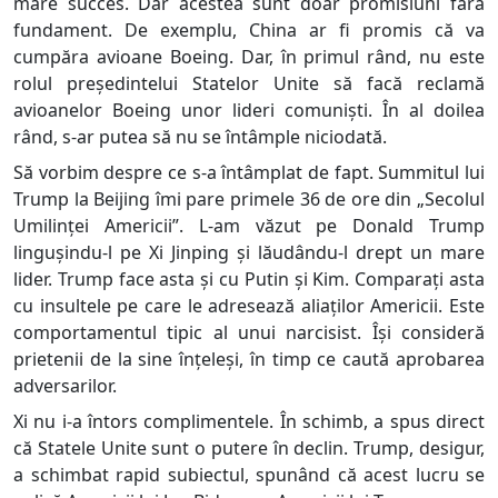
mare succes. Dar acestea sunt doar promisiuni fără
fundament. De exemplu, China ar fi promis că va
cumpăra avioane Boeing. Dar, în primul rând, nu este
rolul președintelui Statelor Unite să facă reclamă
avioanelor Boeing unor lideri comuniști. În al doilea
rând, s-ar putea să nu se întâmple niciodată.
Să vorbim despre ce s-a întâmplat de fapt. Summitul lui
Trump la Beijing îmi pare primele 36 de ore din „Secolul
Umilinței Americii”. L-am văzut pe Donald Trump
lingușindu-l pe Xi Jinping și lăudându-l drept un mare
lider. Trump face asta și cu Putin și Kim. Comparați asta
cu insultele pe care le adresează aliaților Americii. Este
comportamentul tipic al unui narcisist. Își consideră
prietenii de la sine înțeleși, în timp ce caută aprobarea
adversarilor.
Xi nu i-a întors complimentele. În schimb, a spus direct
că Statele Unite sunt o putere în declin. Trump, desigur,
a schimbat rapid subiectul, spunând că acest lucru se