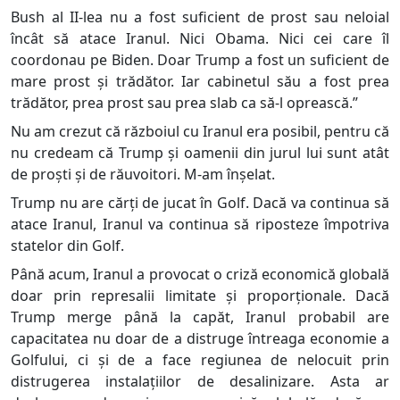
Bush al II-lea nu a fost suficient de prost sau neloial
încât să atace Iranul. Nici Obama. Nici cei care îl
coordonau pe Biden. Doar Trump a fost un suficient de
mare prost și trădător. Iar cabinetul său a fost prea
trădător, prea prost sau prea slab ca să-l oprească.”
Nu am crezut că războiul cu Iranul era posibil, pentru că
nu credeam că Trump și oamenii din jurul lui sunt atât
de proști și de răuvoitori. M-am înșelat.
Trump nu are cărți de jucat în Golf. Dacă va continua să
atace Iranul, Iranul va continua să riposteze împotriva
statelor din Golf.
Până acum, Iranul a provocat o criză economică globală
doar prin represalii limitate și proporționale. Dacă
Trump merge până la capăt, Iranul probabil are
capacitatea nu doar de a distruge întreaga economie a
Golfului, ci și de a face regiunea de nelocuit prin
distrugerea instalațiilor de desalinizare. Asta ar