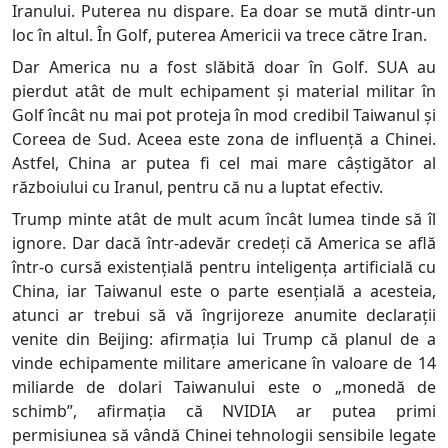
Iranului. Puterea nu dispare. Ea doar se mută dintr-un
loc în altul. În Golf, puterea Americii va trece către Iran.
Dar America nu a fost slăbită doar în Golf. SUA au
pierdut atât de mult echipament și material militar în
Golf încât nu mai pot proteja în mod credibil Taiwanul și
Coreea de Sud. Aceea este zona de influență a Chinei.
Astfel, China ar putea fi cel mai mare câștigător al
războiului cu Iranul, pentru că nu a luptat efectiv.
Trump minte atât de mult acum încât lumea tinde să îl
ignore. Dar dacă într-adevăr credeți că America se află
într-o cursă existențială pentru inteligența artificială cu
China, iar Taiwanul este o parte esențială a acesteia,
atunci ar trebui să vă îngrijoreze anumite declarații
venite din Beijing: afirmația lui Trump că planul de a
vinde echipamente militare americane în valoare de 14
miliarde de dolari Taiwanului este o „monedă de
schimb”, afirmația că NVIDIA ar putea primi
permisiunea să vândă Chinei tehnologii sensibile legate