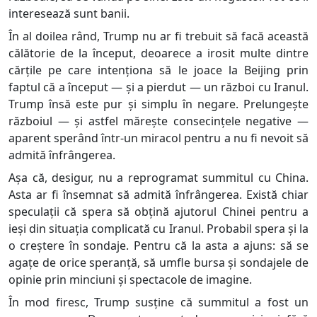
interesează sunt banii.
În al doilea rând, Trump nu ar fi trebuit să facă această
călătorie de la început, deoarece a irosit multe dintre
cărțile pe care intenționa să le joace la Beijing prin
faptul că a început — și a pierdut — un război cu Iranul.
Trump însă este pur și simplu în negare. Prelungește
războiul — și astfel mărește consecințele negative —
aparent sperând într-un miracol pentru a nu fi nevoit să
admită înfrângerea.
Așa că, desigur, nu a reprogramat summitul cu China.
Asta ar fi însemnat să admită înfrângerea. Există chiar
speculații că spera să obțină ajutorul Chinei pentru a
ieși din situația complicată cu Iranul. Probabil spera și la
o creștere în sondaje. Pentru că la asta a ajuns: să se
agațe de orice speranță, să umfle bursa și sondajele de
opinie prin minciuni și spectacole de imagine.
În mod firesc, Trump susține că summitul a fost un