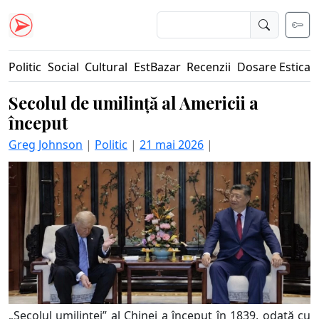
Politic
Social
Cultural
EstBazar
Recenzii
Dosare Estica
Secolul de umilință al Americii a
început
Greg Johnson
|
Politic
|
21 mai 2026
|
„Secolul umilinței” al Chinei a început în 1839, odată cu